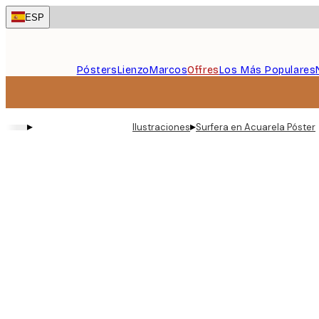
Skip
ESP
to
main
content.
Pósters
Lienzo
Marcos
Offres
Los Más Populares
▸
▸
Ilustraciones
Surfera en Acuarela Póster