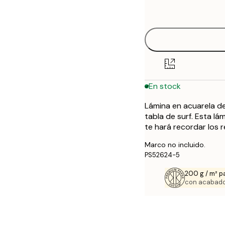
options
50x70 cm
En stock
Lámina en acuarela de
tabla de surf. Esta l
te hará recordar los 
Marco no incluido.
PS52624-5
200 g / m² p
con acabado