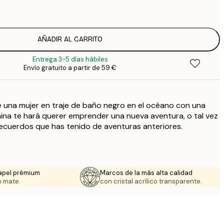
2
8
3
AÑADIR AL CARRITO
Entrega 3-5 días hábiles
Envío gratuito a partir de 59 €
 una mujer en traje de baño negro en el océano con una
ámina te hará querer emprender una nueva aventura, o tal vez
recuerdos que has tenido de aventuras anteriores.
apel prémium
Marcos de la más alta calidad
 mate.
con cristal acrílico transparente.