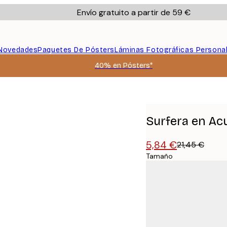
Envío gratuito a partir de 59 €
Novedades
Paquetes De Pósters
Láminas Fotográficas Persona
40% en Pósters*
Surfera en Ac
5,84 €
21,45 €
Tamaño