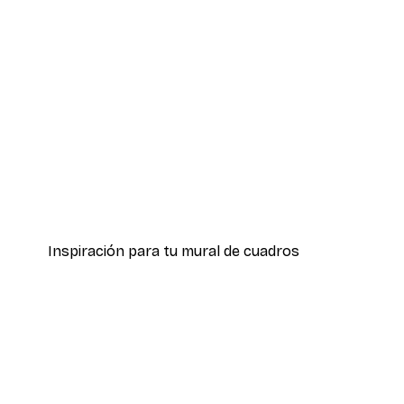
-40%*
Kathrin Pienaar - Serenidad d
Desde 7,77 €
12,95 €
Inspiración para tu mural de cuadros