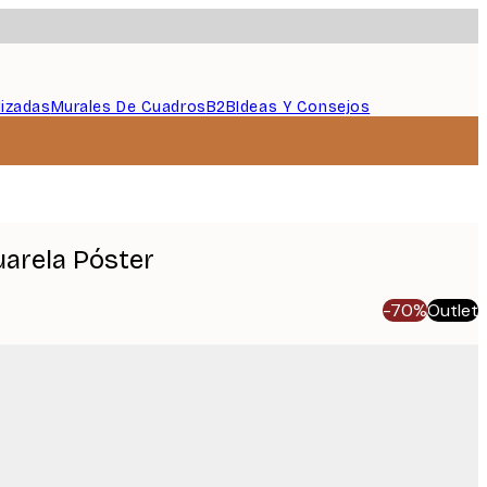
lizadas
Murales De Cuadros
B2B
Ideas Y Consejos
uarela Póster
-70%
Outlet