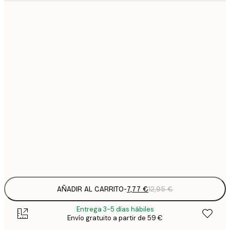
7
21x30 cm
1
12
30x40 cm
2
16
40x50 cm
2
19
50x70 cm
3
26
70x100 cm
4
Frame
options
AÑADIR AL CARRITO
-
7,77 €
12,95 €
Entrega 3-5 días hábiles
Envío gratuito a partir de 59 €