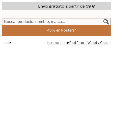
Skip
Envío gratuito a partir de 59 €
to
main
content.
Buscar producto, nombre, marca...
40% en Pósters*
▸
▸
Ilustraciones
Rosi Feist - Wassily Chair M