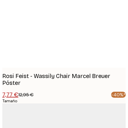
Product
images
Rosi Feist - Wassily Chair Marcel Breuer
Póster
7,77 €
12,95 €
-40%*
Tamaño