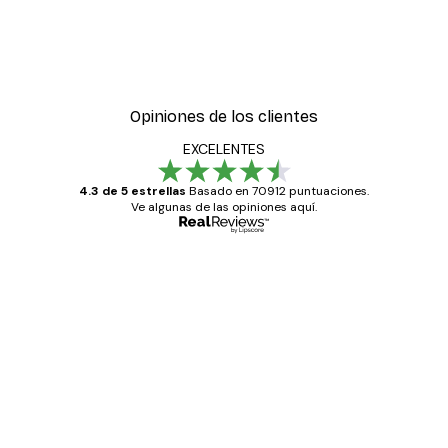
-40%*
lipto Nº2
Póster Sombras Eucalipt
Desde 7,77 €
12,95 €
Opiniones de los clientes
EXCELENTES
4.3 de 5 estrellas
Basado en 70912 puntuaciones.
Ve algunas de las opiniones aquí.
Comprador verificado
Opiniones
de
Todo genial
los
clientes
20 abr
Alba R