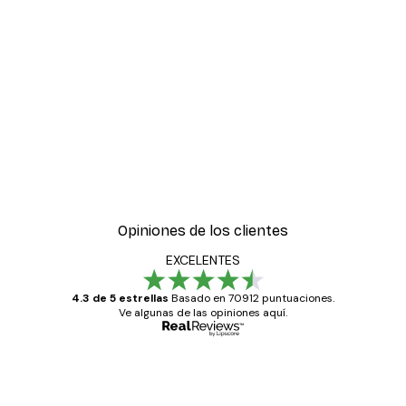
-30%*
ter
Boat in the lake Poster
Desde 9,07 €
12,95 €
Opiniones de los clientes
EXCELENTES
4.3 de 5 estrellas
Basado en 70912 puntuaciones.
Ve algunas de las opiniones aquí.
Comprador verificado
Opiniones
de