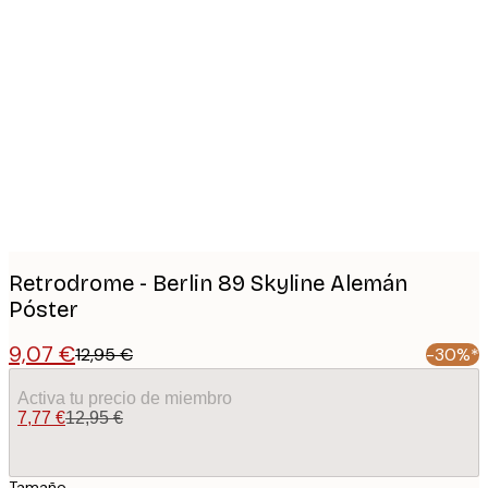
Product
images
Retrodrome - Berlin 89 Skyline Alemán
Póster
9,07 €
12,95 €
-30%*
Activa tu precio de miembro
7,77 €
12,95 €
Tamaño