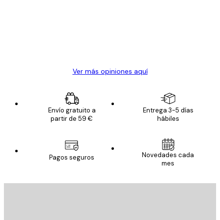
Todo genial
los
clientes
20 abr
Alba R
Ver más opiniones aquí
Envío gratuito a
Entrega 3-5 días
partir de 59 €
hábiles
Novedades cada
Pagos seguros
mes