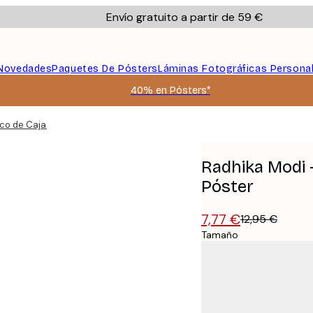
Envío gratuito a partir de 59 €
Novedades
Paquetes De Pósters
Láminas Fotográficas Persona
40% en Pósters*
co de Caja de Cerillas Póster
Radhika Modi -
Póster
7,77 €
12,95 €
Tamaño