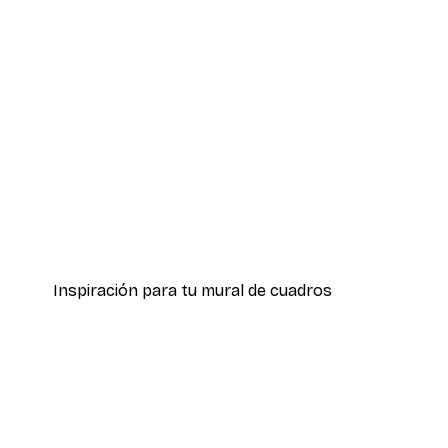
-40%*
Hierba Playa Póster
Desde 7,77 €
12,95 €
Inspiración para tu mural de cuadros