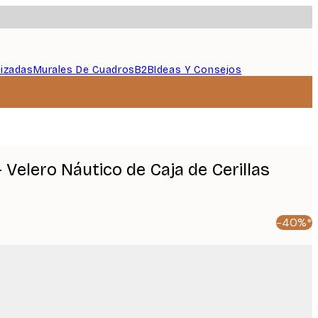
lizadas
Murales De Cuadros
B2B
Ideas Y Consejos
 Velero Náutico de Caja de Cerillas
-40%*