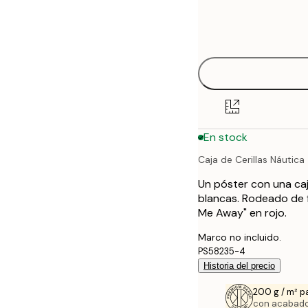
Frame
21x30 cm
options
30x40 cm
40x50 cm
50x70 cm
En stock
70x100 cm
Caja de Cerillas Náutica
100x150 cm
Un póster con una caj
blancas. Rodeado de fl
Me Away" en rojo.
Marco no incluido.
PS58235-4
Historia del precio
200 g / m² p
con acabado