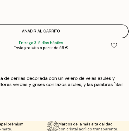
7
1
12
2
16
AÑADIR AL CARRITO
2
Entrega 3-5 días hábiles
19
Envío gratuito a partir de 59 €
3
26
4
64
a de cerillas decorada con un velero de velas azules y
ores verdes y grises con lazos azules, y las palabras "Sail
apel prémium
Marcos de la más alta calidad
 mate.
con cristal acrílico transparente.