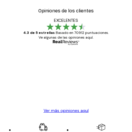
Opiniones de los clientes
EXCELENTES
4.3 de 5 estrellas
Basado en 70912 puntuaciones.
Ve algunas de las opiniones aquí.
Comprador verificado
Opiniones
de
Todo genial
los
clientes
20 abr
Alba R
Ver más opiniones aquí