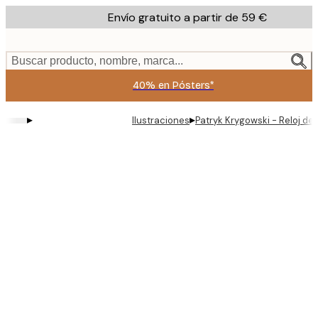
Skip
Envío gratuito a partir de 59 €
to
main
content.
Buscar producto, nombre, marca...
40% en Pósters*
▸
▸
Ilustraciones
Patryk Krygowski - Reloj de