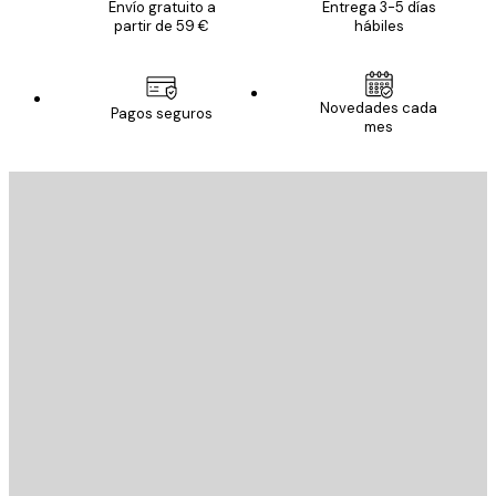
Envío gratuito a
Entrega 3-5 días
partir de 59 €
hábiles
Novedades cada
Pagos seguros
mes
E-mail
ENVIAR
Tienda
Poster Store
Servicio al cliente