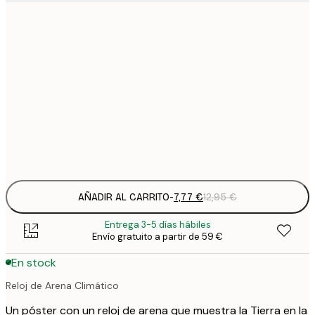
7
21x30 cm
1
19
50x70 cm
3
26
70x100 cm
4
Frame
options
AÑADIR AL CARRITO
-
7,77 €
12,95 €
Entrega 3-5 días hábiles
Envío gratuito a partir de 59 €
En stock
Reloj de Arena Climático
Un póster con un reloj de arena que muestra la Tierra en la