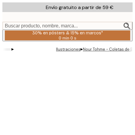
Skip
Envío gratuito a partir de 59 €
to
main
content.
Buscar producto, nombre, marca...
30% en pósters & 15% en marcos*
0 min
0 s
Válido
hasta:
▸
▸
Ilustraciones
Nour Tohme - Coletas de B
2026-
08-
06