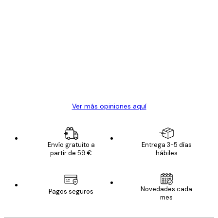
Comprador verificado
Opiniones
de
Todo genial
los
clientes
20 abr
Alba R
Ver más opiniones aquí
Envío gratuito a
Entrega 3-5 días
partir de 59 €
hábiles
Novedades cada
Pagos seguros
mes