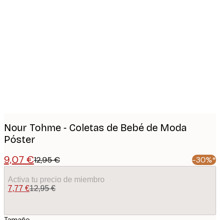
Product
images
Nour Tohme - Coletas de Bebé de Moda
Póster
9,07 €
12,95 €
-30%*
Activa tu precio de miembro
7,77 €
12,95 €
Tamaño