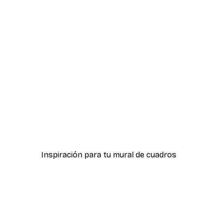
-30%*
ter
Boat in the lake Poster
Desde 9,07 €
12,95 €
Inspiración para tu mural de cuadros