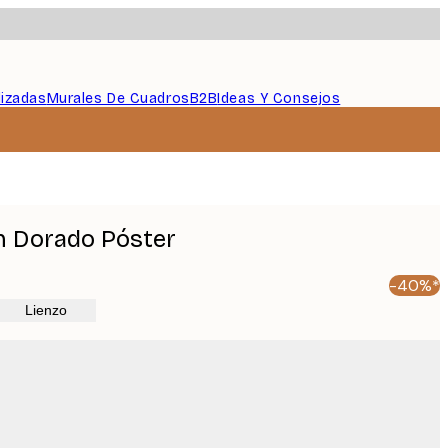
lizadas
Murales De Cuadros
B2B
Ideas Y Consejos
n Dorado Póster
-40%*
Lienzo