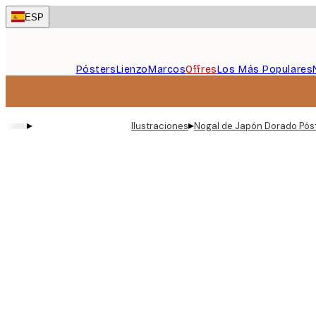
Skip
ESP
to
main
content.
Pósters
Lienzo
Marcos
Offres
Los Más Populares
▸
▸
Ilustraciones
Nogal de Japón Dorado Pós