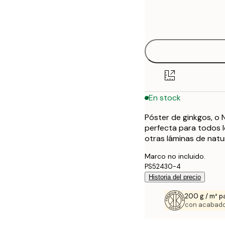
Frame
21x30 cm
options
30x40 cm
40x50 cm
50x70 cm
En stock
70x100 cm
Póster de ginkgos, o 
perfecta para todos 
otras láminas de natu
Marco no incluido.
PS52430-4
Historia del precio
200 g / m² p
con acabado