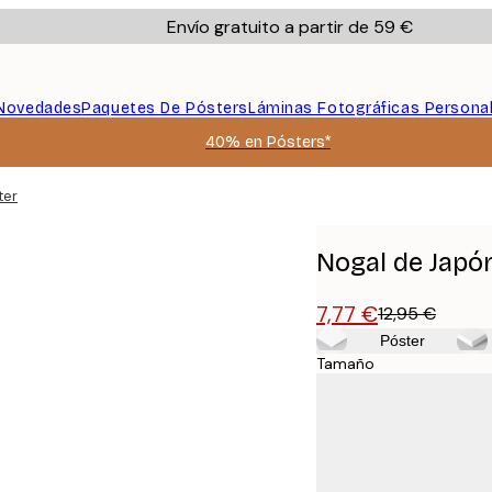
Envío gratuito a partir de 59 €
Novedades
Paquetes De Pósters
Láminas Fotográficas Persona
40% en Pósters*
ter
Nogal de Japó
7,77 €
12,95 €
Póster
Tamaño