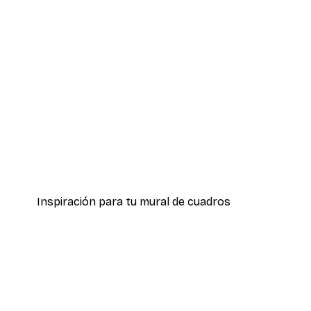
-40%*
Palmera dorada Póster
Desde 7,77 €
12,95 €
Inspiración para tu mural de cuadros