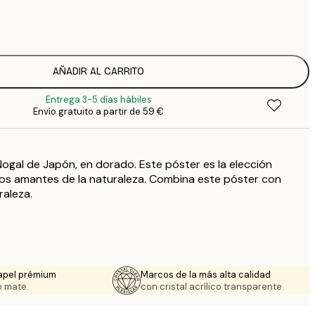
7
1
12
2
16
AÑADIR AL CARRITO
2
Entrega 3-5 días hábiles
19
Envío gratuito a partir de 59 €
3
26
4
Nogal de Japón, en dorado. Este póster es la elección
los amantes de la naturaleza. Combina este póster con
raleza.
apel prémium
Marcos de la más alta calidad
 mate.
con cristal acrílico transparente.