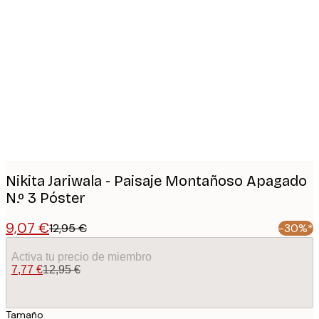
Product
images
Nikita Jariwala - Paisaje Montañoso Apagado
N.º 3 Póster
9,07 €
12,95 €
-30%*
Activa tu precio de miembro
7,77 €
12,95 €
Tamaño