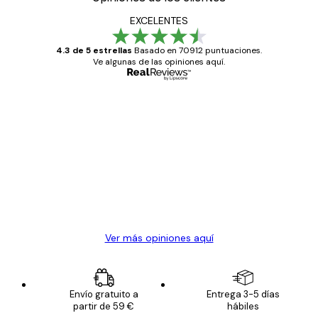
EXCELENTES
4.3 de 5 estrellas
Basado en 70912 puntuaciones.
Ve algunas de las opiniones aquí.
Comprador verificado
Opiniones
de
Todo genial
los
clientes
20 abr
Alba R
Ver más opiniones aquí
Envío gratuito a
Entrega 3-5 días
partir de 59 €
hábiles