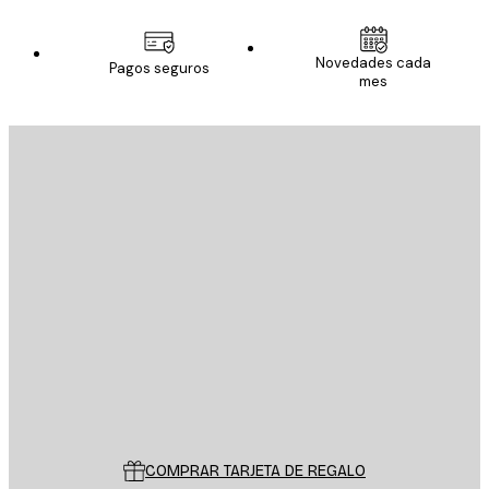
Novedades cada
Pagos seguros
mes
E-mail
ENVIAR
Tienda
Poster Store
Servicio al cliente
COMPRAR TARJETA DE REGALO