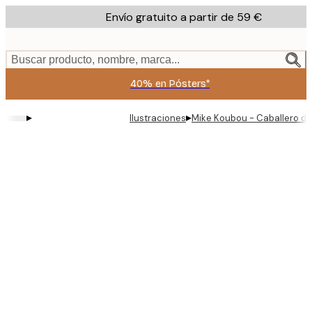
Skip
Envío gratuito a partir de 59 €
to
main
content.
Buscar producto, nombre, marca...
40% en Pósters*
▸
▸
Ilustraciones
Mike Koubou - Caballero de