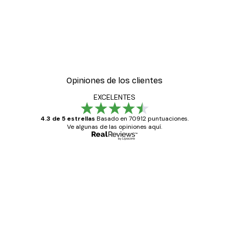
-40%*
 pósters
Calle de la Moda Póster
Desde 7,77 €
12,95 €
Opiniones de los clientes
EXCELENTES
4.3 de 5 estrellas
Basado en 70912 puntuaciones.
Ve algunas de las opiniones aquí.
Comprador verificado
Opiniones
de
Todo genial
los
clientes
20 abr
Alba R