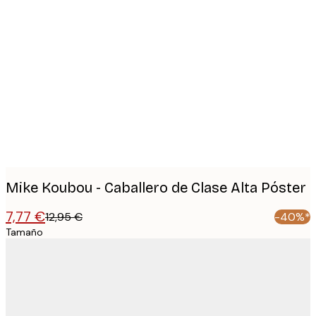
Product
images
Mike Koubou - Caballero de Clase Alta Póster
7,77 €
12,95 €
-40%*
Tamaño