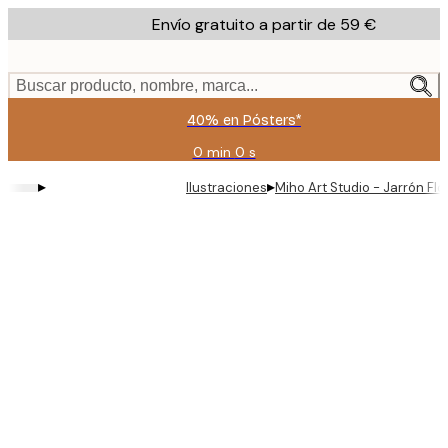
Skip
Envío gratuito a partir de 59 €
to
main
content.
Buscar producto, nombre, marca...
40% en Pósters*
0 min
0 s
Válido
hasta:
▸
▸
Ilustraciones
Miho Art Studio - Jarrón Fl
2026-
08-
09