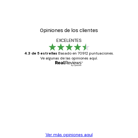
Opiniones de los clientes
EXCELENTES
4.3 de 5 estrellas
Basado en 70912 puntuaciones.
Ve algunas de las opiniones aquí.
Comprador verificado
Opiniones
de
Todo genial
los
clientes
20 abr
Alba R
Ver más opiniones aquí