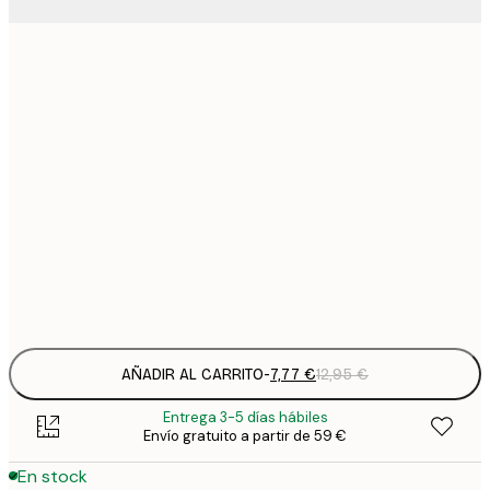
7
21x30 cm
1
12
30x40 cm
2
19
50x70 cm
3
26
70x100 cm
4
Frame
options
AÑADIR AL CARRITO
-
7,77 €
12,95 €
Entrega 3-5 días hábiles
Envío gratuito a partir de 59 €
En stock