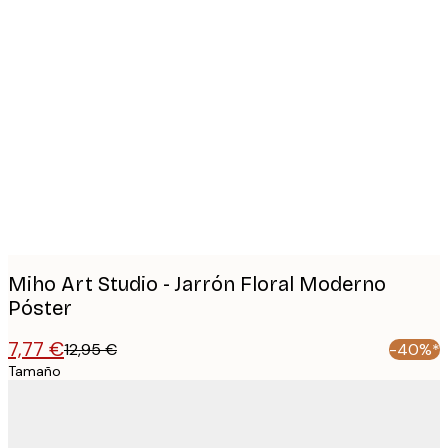
Product
images
Miho Art Studio - Jarrón Floral Moderno
Póster
7,77 €
12,95 €
-40%*
Tamaño