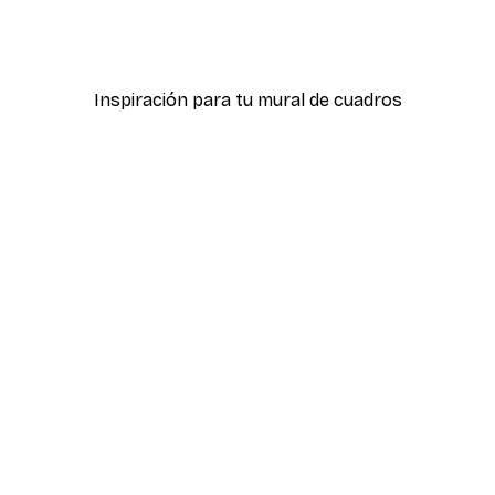
icas Verdes No2
Póster Sombras Eucalipt
Desde 7,77 €
12,95 €
Inspiración para tu mural de cuadros