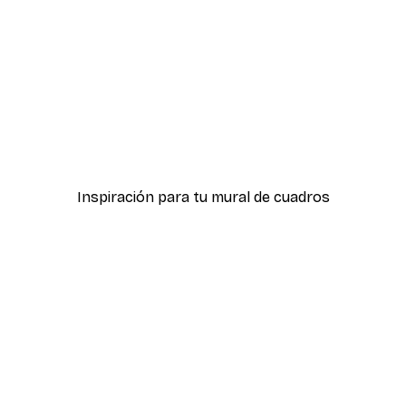
-40%*
Póster Formas Eucalipto
Desde 7,77 €
12,95 €
Inspiración para tu mural de cuadros