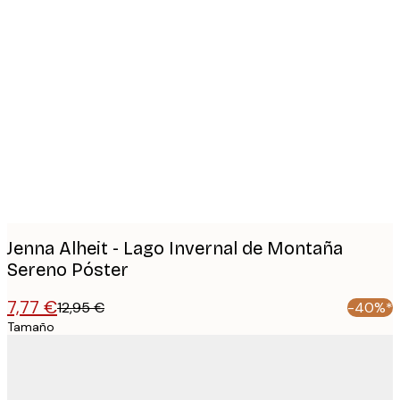
Product
images
Jenna Alheit - Lago Invernal de Montaña
Sereno Póster
7,77 €
12,95 €
-40%*
Tamaño