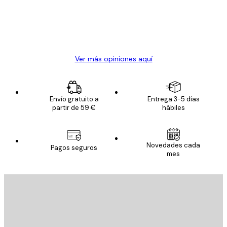
clientes
20 abr
Alba R
Ver más opiniones aquí
Envío gratuito a
Entrega 3-5 días
partir de 59 €
hábiles
Novedades cada
Pagos seguros
mes