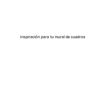
-40%*
ter
Hierba Playa Póster
Desde 7,77 €
12,95 €
Inspiración para tu mural de cuadros