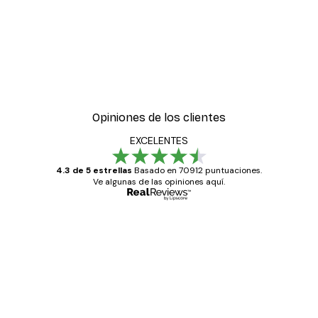
Opiniones de los clientes
EXCELENTES
4.3 de 5 estrellas
Basado en 70912 puntuaciones.
Ve algunas de las opiniones aquí.
Comprador verificado
Opiniones
de
Todo genial
los
clientes
20 abr