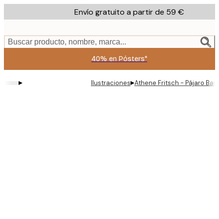
Skip
Envío gratuito a partir de 59 €
to
main
content.
Buscar producto, nombre, marca...
40% en Pósters*
▸
▸
Ilustraciones
Athene Fritsch - Pájaro Ba