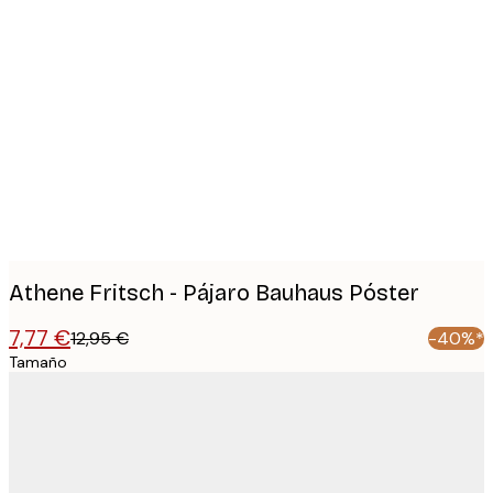
Product
images
Athene Fritsch - Pájaro Bauhaus Póster
7,77 €
12,95 €
-40%*
Tamaño