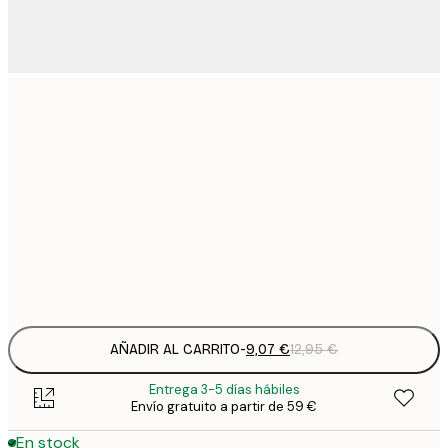
9
21x30 cm
1
15
30x40 cm
2
23
50x70 cm
3
Frame
options
AÑADIR AL CARRITO
-
9,07 €
12,95 €
Entrega 3-5 días hábiles
Envío gratuito a partir de 59 €
En stock