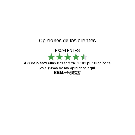
Opiniones de los clientes
EXCELENTES
4.3 de 5 estrellas
Basado en 70912 puntuaciones.
Ve algunas de las opiniones aquí.
Comprador verificado
Opiniones
de
Todo genial
los
clientes
20 abr
Alba R