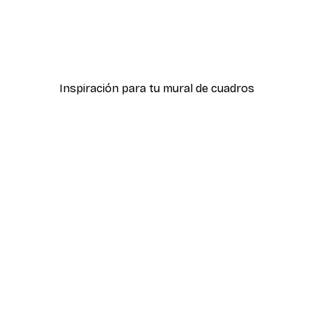
-30%*
óster
Julia Cheney - Vista Mati
Desde 9,07 €
12,95 €
Inspiración para tu mural de cuadros