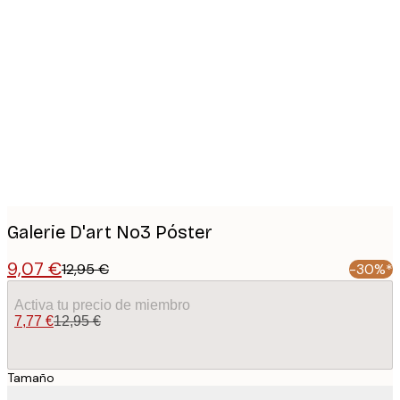
Product
images
Galerie D'art No3 Póster
9,07 €
12,95 €
-30%*
Activa tu precio de miembro
7,77 €
12,95 €
Tamaño