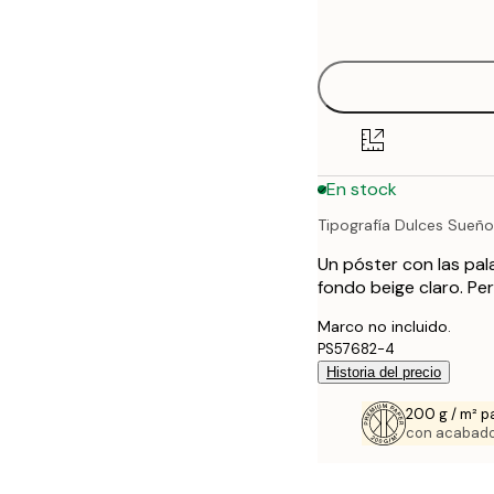
options
30x40 cm
50x70 cm
70x100 cm
En stock
100x150 cm
Tipografía Dulces Sueñ
Un póster con las pal
fondo beige claro. Pe
Marco no incluido.
PS57682-4
Historia del precio
200 g / m² p
con acabado