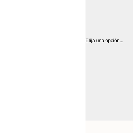
Elija una opción...
Frame
21x30 cm