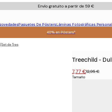
Envío gratuito a partir de 59 €
Novedades
Paquetes De Pósters
Láminas Fotográficas Persona
40% en Pósters*
(Set de Tres) Póster
Treechild - Du
7,77 €
12,95 €
Tamaño