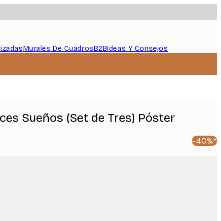
lizadas
Murales De Cuadros
B2B
Ideas Y Consejos
lces Sueños (Set de Tres) Póster
-40%*