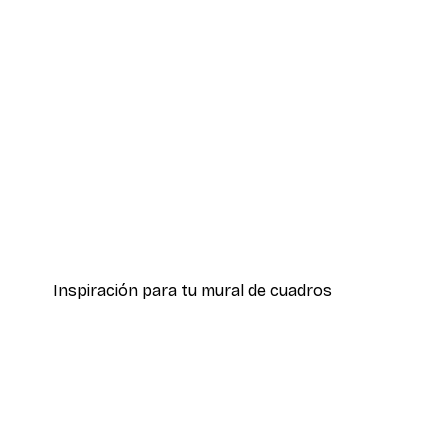
-70%
Flores de Magnolia Póster
Desde 3,88 €
12,95 €
Inspiración para tu mural de cuadros