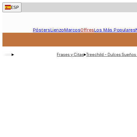
Skip
ESP
to
main
content.
Pósters
Lienzo
Marcos
Offres
Los Más Populares
▸
▸
Frases y Citas
Treechild - Dulces Sueños 