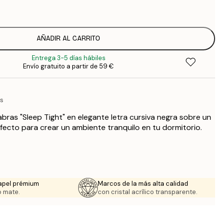
1
12
2
19
AÑADIR AL CARRITO
3
Entrega 3-5 días hábiles
26
Envío gratuito a partir de 59 €
4
64
os
abras "Sleep Tight" en elegante letra cursiva negra sobre un
rfecto para crear un ambiente tranquilo en tu dormitorio.
apel prémium
Marcos de la más alta calidad
 mate.
con cristal acrílico transparente.