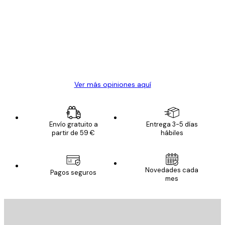
de
Todo genial
los
clientes
20 abr
Alba R
Ver más opiniones aquí
Envío gratuito a
Entrega 3-5 días
partir de 59 €
hábiles
Novedades cada
Pagos seguros
mes