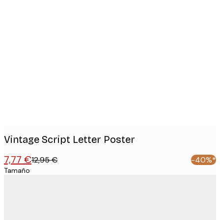
Product
images
Vintage Script Letter Poster
7,77 €
12,95 €
-40%*
Tamaño