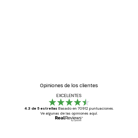
-40%*
óster
Limonero Abstracto Póst
Desde 7,77 €
12,95 €
Opiniones de los clientes
EXCELENTES
4.3 de 5 estrellas
Basado en 70912 puntuaciones.
Ve algunas de las opiniones aquí.
Comprador verificado
Opiniones