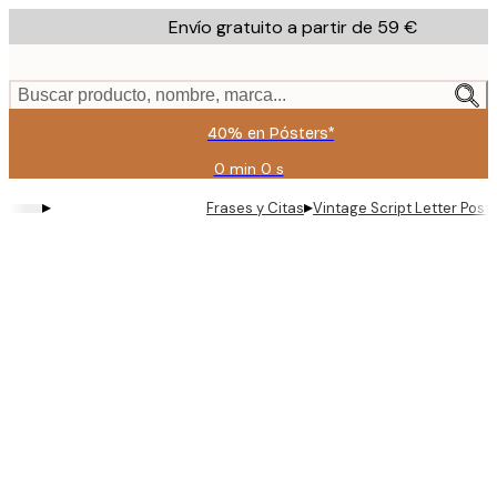
Skip
Envío gratuito a partir de 59 €
to
main
content.
Buscar producto, nombre, marca...
40% en Pósters*
0 min
0 s
Válido
hasta:
▸
▸
Frases y Citas
Vintage Script Letter Post
2026-
08-
09