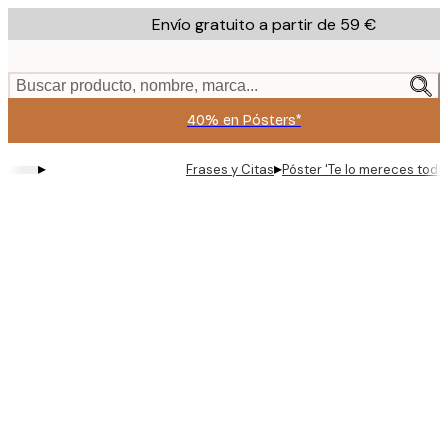
Skip
Envío gratuito a partir de 59 €
to
main
content.
Buscar producto, nombre, marca...
40% en Pósters*
▸
▸
Frases y Citas
Póster 'Te lo mereces todo