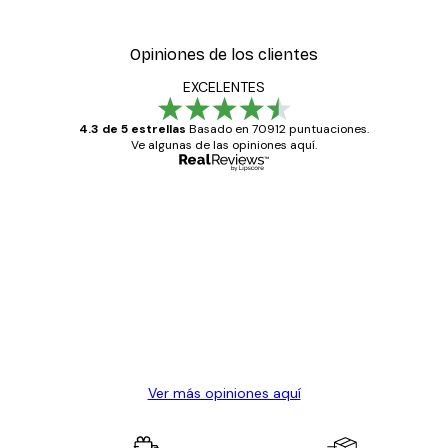
Opiniones de los clientes
EXCELENTES
4.3 de 5 estrellas
Basado en 70912 puntuaciones.
Ve algunas de las opiniones aquí.
Comprador verificado
Opiniones
de
Todo genial
los
clientes
20 abr
Alba R
Ver más opiniones aquí