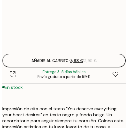
3
21x30 cm
1
5
30x40 cm
2
Frame
options
AÑADIR AL CARRITO
-
3,88 €
12,95 €
Entrega 3-5 días hábiles
Envío gratuito a partir de 59 €
En stock
Impresión de cita con el texto "You deserve everything
your heart desires" en texto negro y fondo beige. Un
recordatorio para seguir siempre tu corazón. Coloca esta
impresión artística en tu lugar favorito de tu casa, y