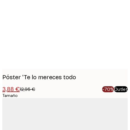
Product
images
Póster 'Te lo mereces todo
3,88 €
12,95 €
-70%
Outlet
Tamaño