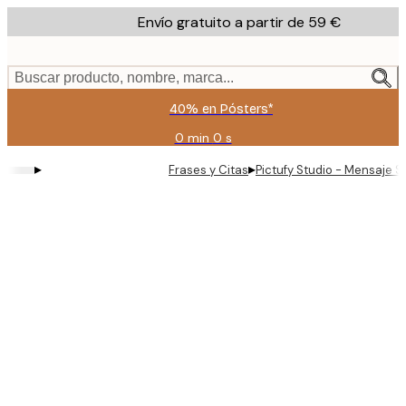
Skip
Envío gratuito a partir de 59 €
to
main
content.
Buscar producto, nombre, marca...
40% en Pósters*
0 min
0 s
Válido
hasta:
▸
▸
Frases y Citas
Pictufy Studio - Mensaje 
2026-
08-
09