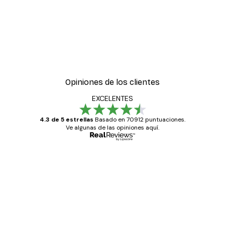
Opiniones de los clientes
EXCELENTES
4.3 de 5 estrellas
Basado en 70912 puntuaciones.
Ve algunas de las opiniones aquí.
Comprador verificado
Opiniones
de
Todo genial
los
clientes
20 abr