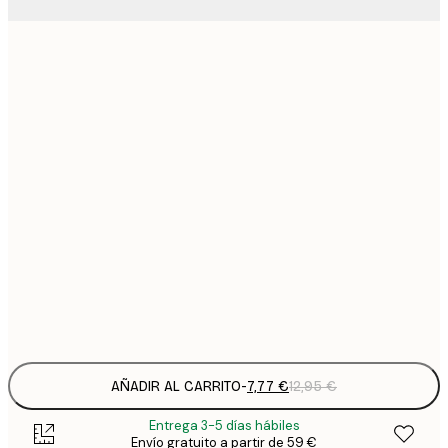
7
21x30 cm
1
12
30x40 cm
2
19
50x70 cm
3
26
70x100 cm
4
64
100x150 cm
Frame
options
AÑADIR AL CARRITO
-
7,77 €
12,95 €
Entrega 3-5 días hábiles
Envío gratuito a partir de 59 €