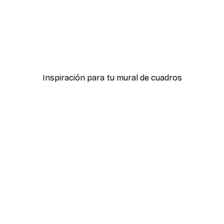
-40%*
icas Verdes No2
Póster Sombras Eucalipt
Desde 7,77 €
12,95 €
Inspiración para tu mural de cuadros