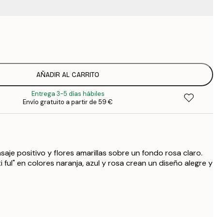
9
1
15
2
19
AÑADIR AL CARRITO
2
Entrega 3-5 días hábiles
23
Envío gratuito a partir de 59 €
3
30
4
aje positivo y flores amarillas sobre un fondo rosa claro.
i ful" en colores naranja, azul y rosa crean un diseño alegre y