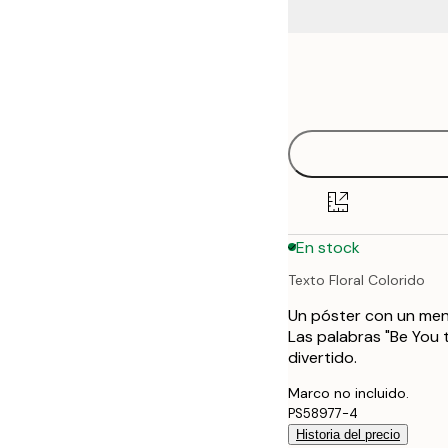
Frame
21x30 cm
options
30x40 cm
40x50 cm
50x70 cm
En stock
70x100 cm
Texto Floral Colorido
Un póster con un mens
Las palabras "Be You t
divertido.
Marco no incluido.
PS58977-4
Historia del precio