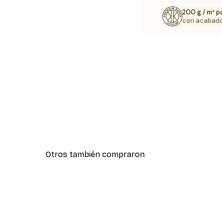
200 g / m² p
con acabado
Otros también compraron