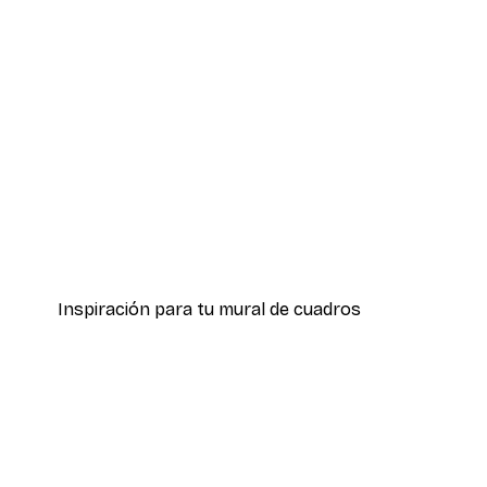
-30%*
Corazones Póster
Desde 9,07 €
12,95 €
Inspiración para tu mural de cuadros