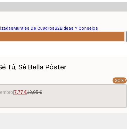
lizadas
Murales De Cuadros
B2B
Ideas Y Consejos
é Tú, Sé Bella Póster
-30%*
miembro
|
7,77 €
12,95 €