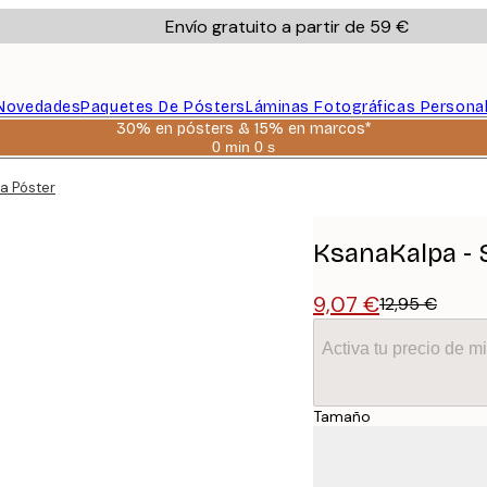
Envío gratuito a partir de 59 €
Novedades
Paquetes De Pósters
Láminas Fotográficas Persona
30% en pósters & 15% en marcos*
0 min
0 s
Válido
hasta:
la Póster
2026-
08-
06
KsanaKalpa - S
9,07 €
12,95 €
Activa tu precio de 
Tamaño