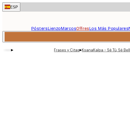
Skip
ESP
to
main
content.
Pósters
Lienzo
Marcos
Offres
Los Más Populares
▸
▸
Frases y Citas
KsanaKalpa - Sé Tú, Sé Bel