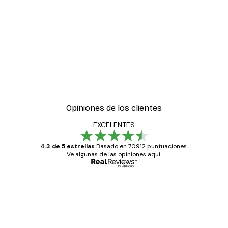
Opiniones de los clientes
EXCELENTES
4.3 de 5 estrellas
Basado en 70912 puntuaciones.
Ve algunas de las opiniones aquí.
Comprador verificado
Opiniones
de
Todo genial
los