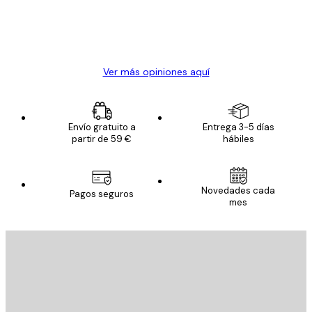
clientes
20 abr
Alba R
Ver más opiniones aquí
Envío gratuito a
Entrega 3-5 días
partir de 59 €
hábiles
Novedades cada
Pagos seguros
mes