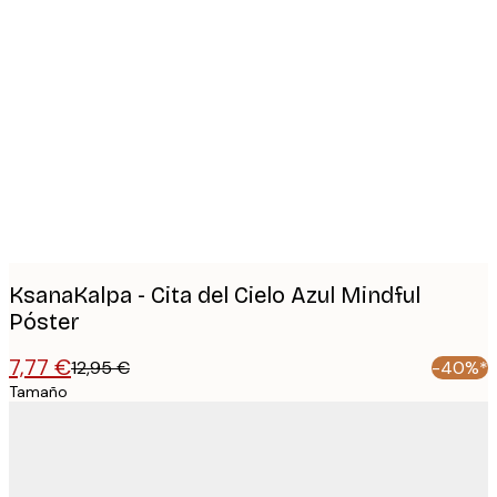
Product
images
KsanaKalpa - Cita del Cielo Azul Mindful
Póster
7,77 €
12,95 €
-40%*
Tamaño