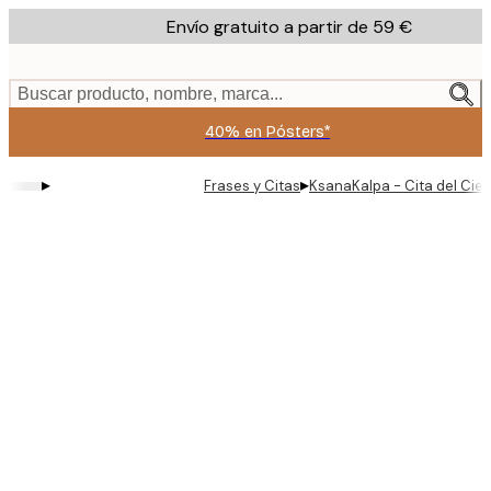
Skip
Envío gratuito a partir de 59 €
to
main
content.
Buscar producto, nombre, marca...
40% en Pósters*
▸
▸
Frases y Citas
KsanaKalpa - Cita del Ciel