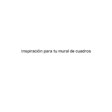
-40%*
ter
Hierba Playa Póster
Desde 7,77 €
12,95 €
Inspiración para tu mural de cuadros