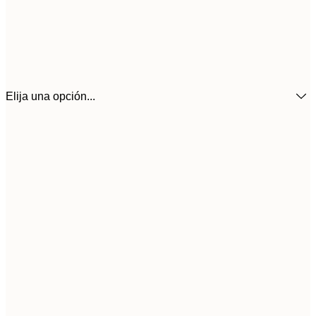
Elija una opción...
3
21x30 cm