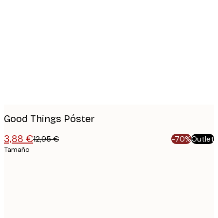
Product
images
Good Things Póster
3,88 €
12,95 €
-70%
Outlet
Tamaño