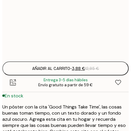
1
5
30x40 cm
2
8
50x70 cm
3
Frame
options
AÑADIR AL CARRITO
-
3,88 €
12,95 €
Entrega 3-5 días hábiles
Envío gratuito a partir de 59 €
En stock
Un póster con la cita 'Good Things Take Time', las cosas
buenas toman tiempo, con un texto dorado y un fondo
azul oscuro. Agrega esta cita en tu hogar y recuerda
siempre que las cosas buenas pueden llevar tiempo y eso