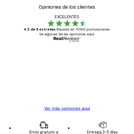
Opiniones de los clientes
EXCELENTES
4.3 de 5 estrellas
Basado en 70912 puntuaciones.
Ve algunas de las opiniones aquí.
Comprador verificado
Opiniones
de
Todo genial
los
clientes
20 abr
Alba R
Ver más opiniones aquí
Envío gratuito a
Entrega 3-5 días