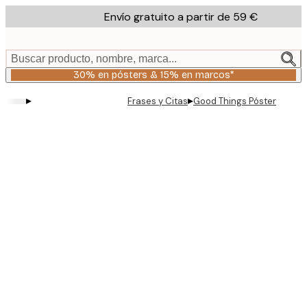
Skip
Envío gratuito a partir de 59 €
to
main
content.
Buscar producto, nombre, marca...
30% en pósters & 15% en marcos*
▸
▸
Frases y Citas
Good Things Póster