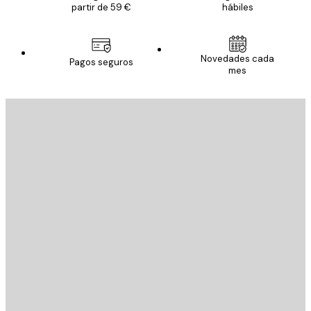
partir de 59 €
hábiles
Novedades cada
Pagos seguros
mes
E-mail
ENVIAR
Tienda
Poster Store
Servicio al cliente