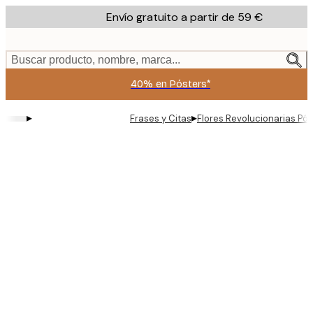
Skip
Envío gratuito a partir de 59 €
to
main
content.
Buscar producto, nombre, marca...
40% en Pósters*
▸
▸
Frases y Citas
Flores Revolucionarias Pós