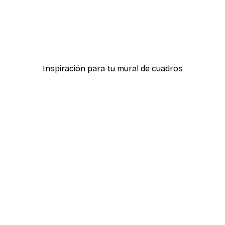
-50%
z del Sol
Dorado Paquetes de póst
Desde 19,42 €
38,85 €
Inspiración para tu mural de cuadros