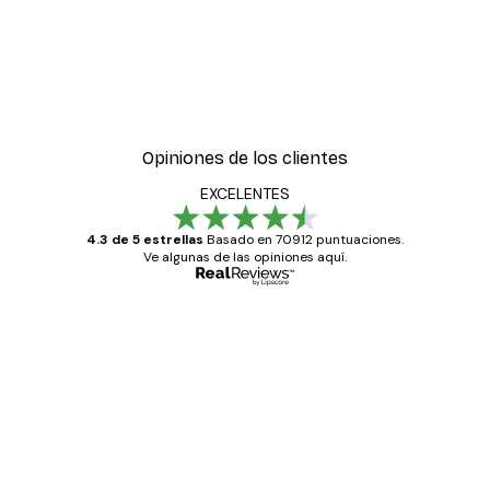
Opiniones de los clientes
EXCELENTES
4.3 de 5 estrellas
Basado en 70912 puntuaciones.
Ve algunas de las opiniones aquí.
Comprador verificado
Opiniones
de
Todo genial
los
clientes
20 abr
Alba R