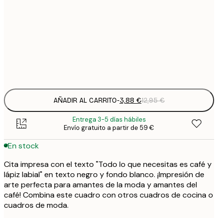
3
21x30 cm
1
5
30x40 cm
2
Frame
options
AÑADIR AL CARRITO
-
3,88 €
12,95 €
Entrega 3-5 días hábiles
Envío gratuito a partir de 59 €
En stock
Cita impresa con el texto "Todo lo que necesitas es café y
lápiz labial" en texto negro y fondo blanco. ¡Impresión de
arte perfecta para amantes de la moda y amantes del
café! Combina este cuadro con otros cuadros de cocina o
cuadros de moda.