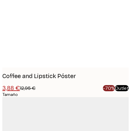
Product
images
Coffee and Lipstick Póster
3,88 €
12,95 €
-70%
Outlet
Tamaño