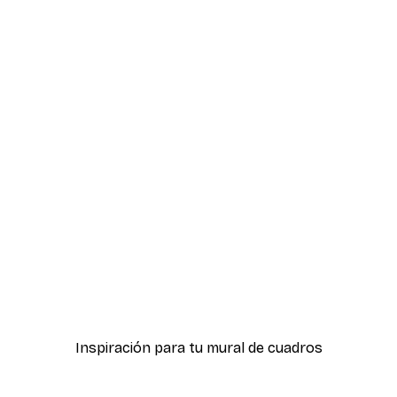
-30%*
Breakfast at Tiffany's Pó
Desde 9,07 €
12,95 €
Inspiración para tu mural de cuadros