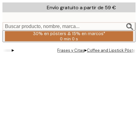
Skip
Envío gratuito a partir de 59 €
to
main
content.
Buscar producto, nombre, marca...
30% en pósters & 15% en marcos*
0 min
0 s
Válido
hasta:
▸
▸
Frases y Citas
Coffee and Lipstick Póster
2026-
08-
06