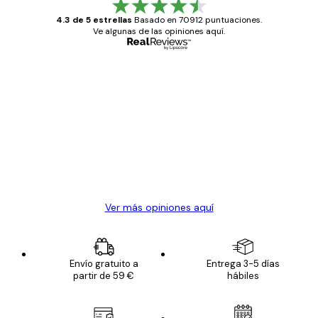
4.3 de 5 estrellas
Basado en 70912 puntuaciones.
Ve algunas de las opiniones aquí.
Comprador verificado
Opiniones
de
Todo genial
los
clientes
20 abr
Alba R
Ver más opiniones aquí
Envío gratuito a
Entrega 3-5 días
partir de 59 €
hábiles