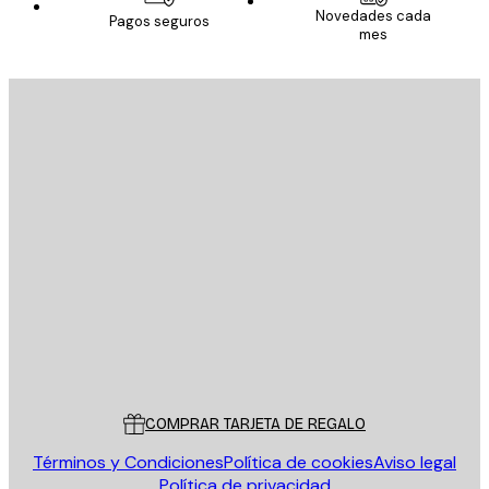
Novedades cada
Pagos seguros
mes
E-mail
ENVIAR
Tienda
Poster Store
Servicio al cliente
COMPRAR TARJETA DE REGALO
Términos y Condiciones
Política de cookies
Aviso legal
Política de privacidad