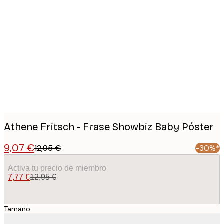
Product
images
Athene Fritsch - Frase Showbiz Baby Póster
9,07 €
12,95 €
-30%*
Activa tu precio de miembro
7,77 €
12,95 €
Tamaño