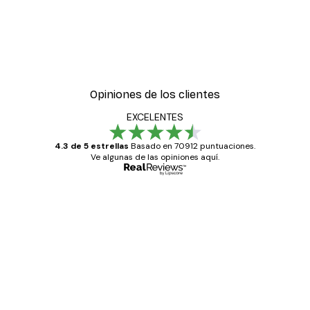
-30%*
ter
Hierba Playa Póster
Desde 9,07 €
12,95 €
Opiniones de los clientes
EXCELENTES
4.3 de 5 estrellas
Basado en 70912 puntuaciones.
Ve algunas de las opiniones aquí.
Comprador verificado
Opiniones
de
Todo genial
los
clientes
20 abr
Alba R