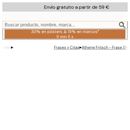
Skip
Envío gratuito a partir de 59 €
to
main
content.
Buscar producto, nombre, marca...
30% en pósters & 15% en marcos*
0 min
0 s
Válido
hasta:
▸
▸
Frases y Citas
Athene Fritsch - Frase Sh
2026-
08-
06