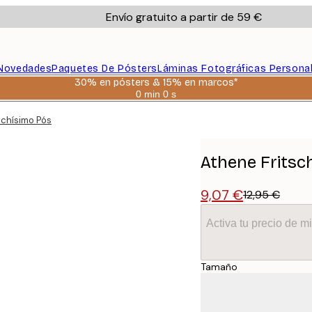
Envío gratuito a partir de 59 €
Novedades
Paquetes De Pósters
Láminas Fotográficas Persona
30% en pósters & 15% en marcos*
0 min
0 s
Válido
hasta:
chísimo Póster
2026-
08-
06
Athene Fritsc
9,07 €
12,95 €
Activa tu precio de 
Tamaño