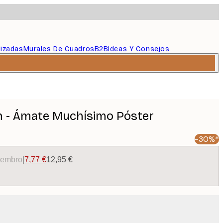
lizadas
Murales De Cuadros
B2B
Ideas Y Consejos
h - Ámate Muchísimo Póster
-30%*
miembro
|
7,77 €
12,95 €