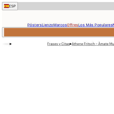
Skip
ESP
to
main
content.
Pósters
Lienzo
Marcos
Offres
Los Más Populares
▸
▸
Frases y Citas
Athene Fritsch - Ámate Mu