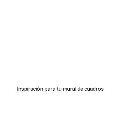
-30%*
Vibras Acogedoras Póster
Desde 9,07 €
12,95 €
Inspiración para tu mural de cuadros