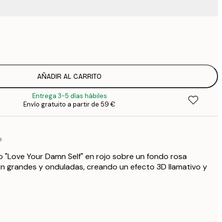
9
1
15
2
23
AÑADIR AL CARRITO
3
Entrega 3-5 días hábiles
30
Envío gratuito a partir de 59 €
4
75
o
o "Love Your Damn Self" en rojo sobre un fondo rosa
son grandes y onduladas, creando un efecto 3D llamativo y