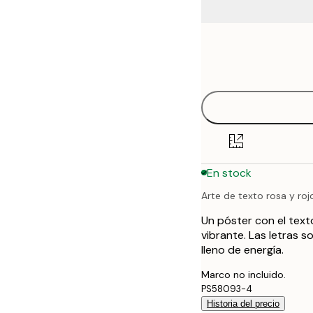
Frame
21x30 cm
options
30x40 cm
50x70 cm
70x100 cm
En stock
100x150 cm
Arte de texto rosa y roj
Un póster con el text
vibrante. Las letras 
lleno de energía.
Marco no incluido.
PS58093-4
Historia del precio