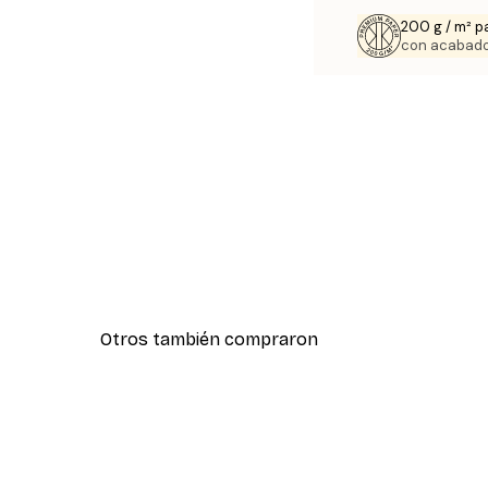
200 g / m² p
con acabado
Otros también compraron