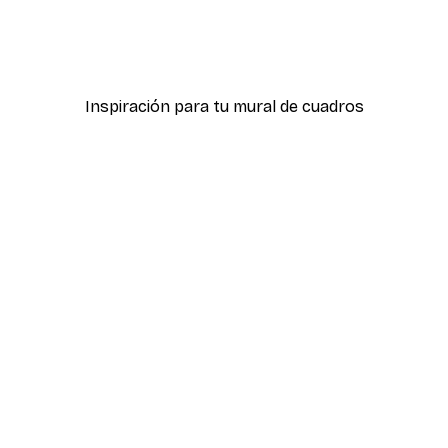
Dandelion wish Póster
Desde 4,52 €
6,45 €
Inspiración para tu mural de cuadros