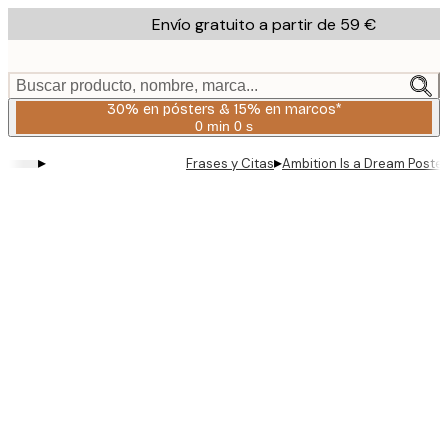
Skip
Envío gratuito a partir de 59 €
to
main
content.
Buscar producto, nombre, marca...
30% en pósters & 15% en marcos*
0 min
0 s
Válido
hasta:
▸
▸
Frases y Citas
Ambition Is a Dream Poster
2026-
08-
06