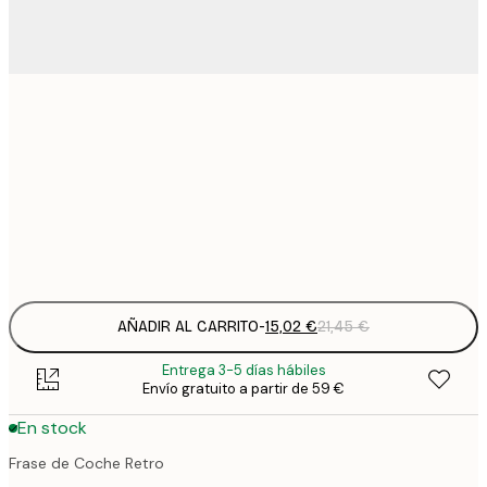
15
30x40 cm
2
23
50x70 cm
3
Frame
options
AÑADIR AL CARRITO
-
15,02 €
21,45 €
Entrega 3-5 días hábiles
Envío gratuito a partir de 59 €
En stock
Frase de Coche Retro