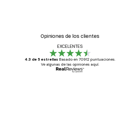
Opiniones de los clientes
EXCELENTES
4.3 de 5 estrellas
Basado en 70912 puntuaciones.
Ve algunas de las opiniones aquí.
Comprador verificado
Opiniones
de
Todo genial
los
clientes
20 abr
Alba R