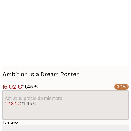
Product
images
Ambition Is a Dream Poster
15,02 €
21,45 €
-30%*
Activa tu precio de miembro
12,87 €
21,45 €
Tamaño