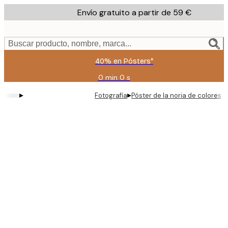
Skip
Envío gratuito a partir de 59 €
to
main
content.
Buscar producto, nombre, marca...
40% en Pósters*
0 min
0 s
Válido
hasta:
▸
▸
Fotografía
Póster de la noria de colores
2026-
08-
09