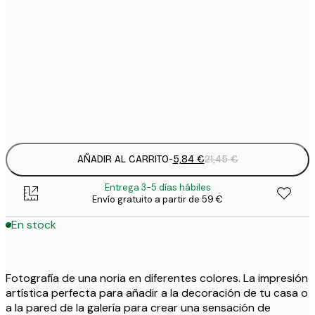
5
30x40 cm
2
8
50x70 cm
3
Frame
options
AÑADIR AL CARRITO
-
5,84 €
21,45 €
Entrega 3-5 días hábiles
Envío gratuito a partir de 59 €
En stock
Fotografía de una noria en diferentes colores. La impresión
artística perfecta para añadir a la decoración de tu casa o
a la pared de la galería para crear una sensación de