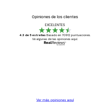
Opiniones de los clientes
EXCELENTES
4.3 de 5 estrellas
Basado en 70912 puntuaciones.
Ve algunas de las opiniones aquí.
Comprador verificado
Opiniones
de
Todo genial
los
clientes
20 abr
Alba R
Ver más opiniones aquí