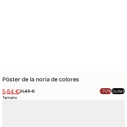
Product
images
Póster de la noria de colores
5,84 €
21,45 €
-70%
Outlet
Tamaño