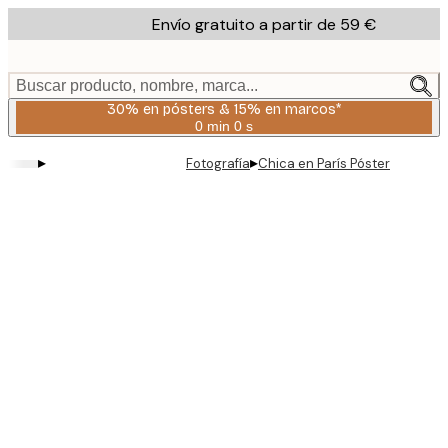
Skip
Envío gratuito a partir de 59 €
to
main
content.
Buscar producto, nombre, marca...
30% en pósters & 15% en marcos*
0 min
0 s
Válido
hasta:
▸
▸
Fotografía
Chica en París Póster
2026-
08-
06