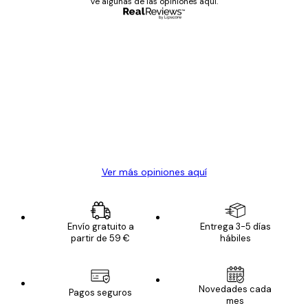
Ve algunas de las opiniones aquí.
Comprador verificado
Opiniones
de
Todo genial
los
clientes
20 abr
Alba R
Ver más opiniones aquí
Envío gratuito a
Entrega 3-5 días
partir de 59 €
hábiles
Novedades cada
Pagos seguros
mes