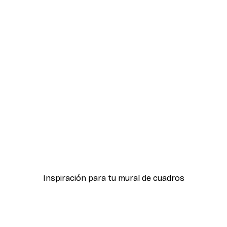
-30%*
Flores Rosas Póster
Desde 9,07 €
12,95 €
Inspiración para tu mural de cuadros