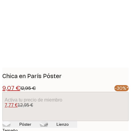
Product
images
Chica en París Póster
9,07 €
12,95 €
-30%*
Activa tu precio de miembro
7,77 €
12,95 €
Póster
Lienzo
Tamaño