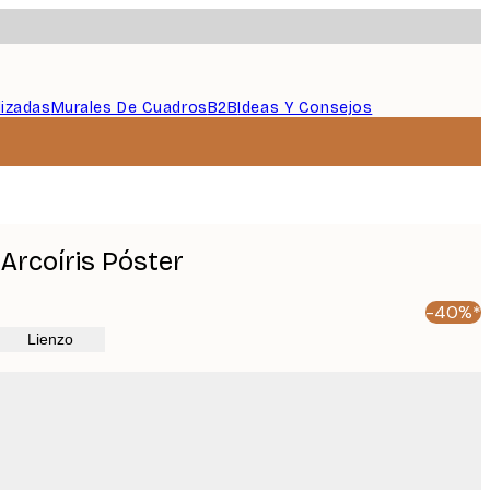
lizadas
Murales De Cuadros
B2B
Ideas Y Consejos
Arcoíris Póster
-40%*
Lienzo