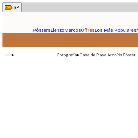
Skip
ESP
to
main
content.
Pósters
Lienzo
Marcos
Offres
Los Más Populares
▸
▸
Fotografía
Casa de Playa Arcoíris Póster