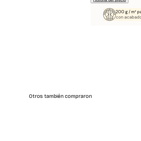
200 g / m² p
con acabado
Otros también compraron