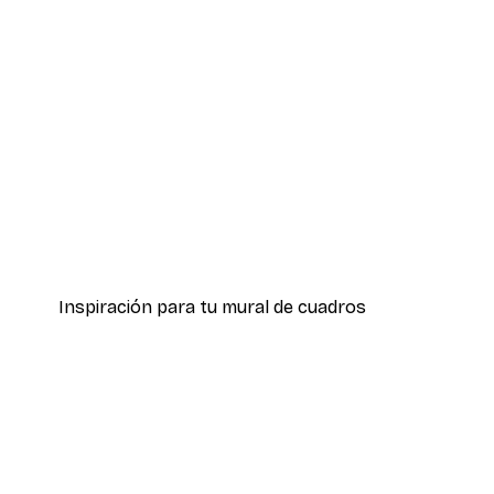
-40%*
Hierba Playa Póster
Desde 7,77 €
12,95 €
Inspiración para tu mural de cuadros