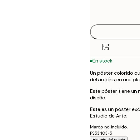
Frame
30x40 cm
options
50x70 cm
En stock
Un póster colorido qu
del arcoíris en una pl
Este póster tiene un 
diseño.
Este es un póster exc
Estudio de Arte.
Marco no incluido.
PS53403-5
Historia del precio