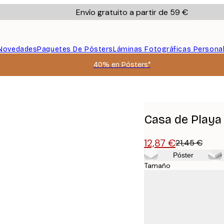
Envío gratuito a partir de 59 €
Novedades
Paquetes De Pósters
Láminas Fotográficas Persona
40% en Pósters*
Casa de Playa 
12,87 €
21,45 €
Póster
Tamaño