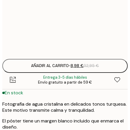
5
30x40 cm
2
8
50x70 cm
3
Frame
options
AÑADIR AL CARRITO
-
8,98 €
32,95 €
Entrega 3-5 días hábiles
Envío gratuito a partir de 59 €
En stock
Fotografía de agua cristalina en delicados tonos turquesa.
Este motivo transmite calma y tranquilidad.
El póster tiene un margen blanco incluido que enmarca el
diseño.