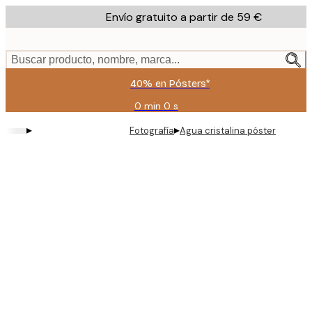
Skip
Envío gratuito a partir de 59 €
to
main
content.
Buscar producto, nombre, marca...
40% en Pósters*
0 min
0 s
Válido
hasta:
▸
▸
Fotografía
Agua cristalina póster
2026-
08-
09