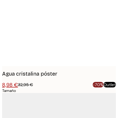
Product
images
Agua cristalina póster
8,98 €
32,95 €
-70%
Outlet
Tamaño