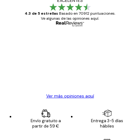
EXCELENTES
4.3 de 5 estrellas
Basado en 70912 puntuaciones.
Ve algunas de las opiniones aquí.
Comprador verificado
Opiniones
de
Todo genial
los
clientes
20 abr
Alba R
Ver más opiniones aquí
Envío gratuito a
Entrega 3-5 días
partir de 59 €
hábiles