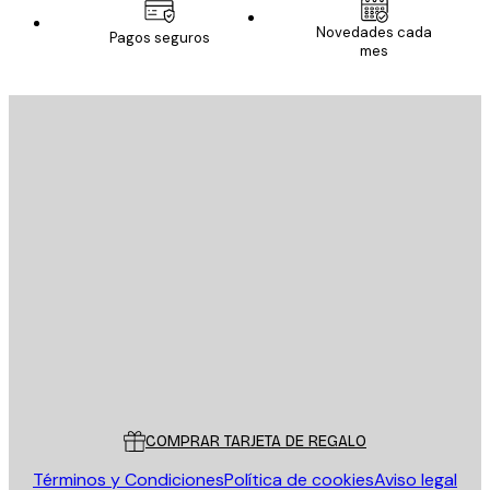
Novedades cada
Pagos seguros
mes
E-mail
ENVIAR
Tienda
Poster Store
Servicio al cliente
COMPRAR TARJETA DE REGALO
Términos y Condiciones
Política de cookies
Aviso legal