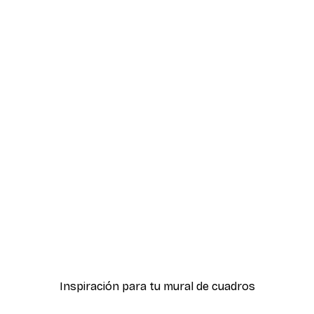
-40%*
tiere de Acanthus Poster
Póster Juncos a la Luz del
Desde 7,77 €
12,95 €
Inspiración para tu mural de cuadros