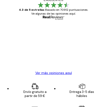
4.3 de 5 estrellas
Basado en 70912 puntuaciones.
Ve algunas de las opiniones aquí.
Comprador verificado
Opiniones
de
Todo genial
los
clientes
20 abr
Alba R
Ver más opiniones aquí
Envío gratuito a
Entrega 3-5 días
partir de 59 €
hábiles