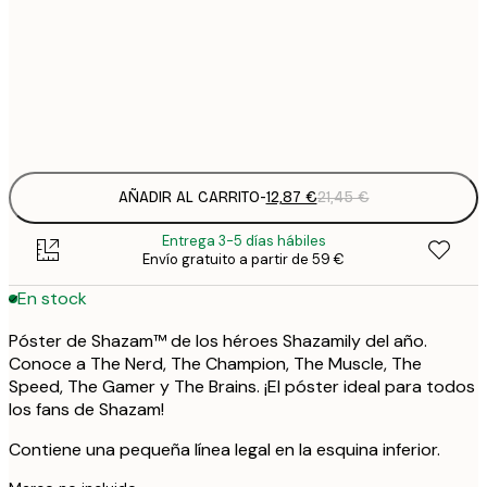
21
50x70 cm
3
Frame
options
AÑADIR AL CARRITO
-
12,87 €
21,45 €
Entrega 3-5 días hábiles
Envío gratuito a partir de 59 €
En stock
Póster de Shazam™ de los héroes Shazamily del año.
Conoce a The Nerd, The Champion, The Muscle, The
Speed, The Gamer y The Brains. ¡El póster ideal para todos
los fans de Shazam!
Contiene una pequeña línea legal en la esquina inferior.