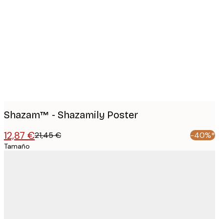
Product
images
Shazam™ - Shazamily Poster
12,87 €
21,45 €
-40%*
Tamaño