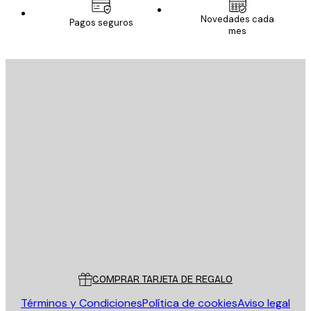
Novedades cada
Pagos seguros
mes
E-mail
ENVIAR
Tienda
Poster Store
Servicio al cliente
COMPRAR TARJETA DE REGALO
Términos y Condiciones
Política de cookies
Aviso legal