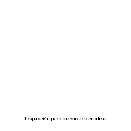
-40%*
ter
Hierba Playa Póster
Desde 7,77 €
12,95 €
Inspiración para tu mural de cuadros