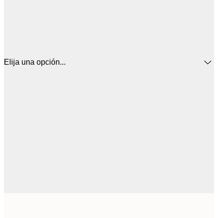
Elija una opción...
12
30x40 cm
2