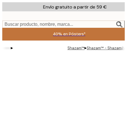
Skip
Envío gratuito a partir de 59 €
to
main
content.
Buscar producto, nombre, marca...
40% en Pósters*
▸
▸
Shazam™
Shazam™ - Shazamily 