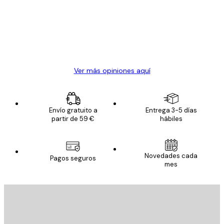
Todo genial
los
clientes
20 abr
Alba R
Ver más opiniones aquí
Envío gratuito a
Entrega 3-5 días
partir de 59 €
hábiles
Novedades cada
Pagos seguros
mes