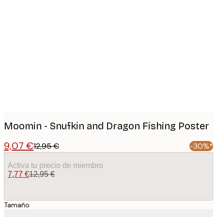
Product
images
Moomin - Snufkin and Dragon Fishing Poster
9,07 €
12,95 €
-30%*
Activa tu precio de miembro
7,77 €
12,95 €
Tamaño