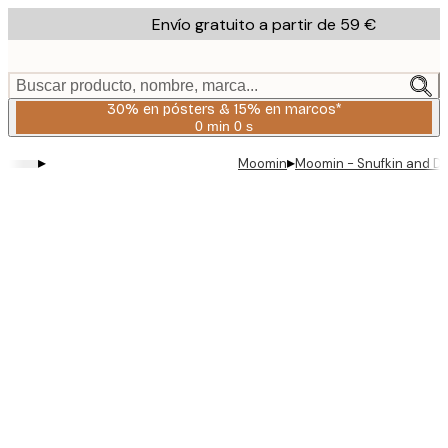
Skip
Envío gratuito a partir de 59 €
to
main
content.
Buscar producto, nombre, marca...
30% en pósters & 15% en marcos*
0 min
0 s
Válido
hasta:
▸
▸
Moomin
Moomin - Snufkin and Dr
2026-
08-
06