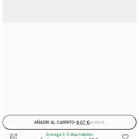
9
21x30 cm
1
15
30x40 cm
2
19
40x50 cm
2
25
50x70 cm
3
Frame
options
AÑADIR AL CARRITO
-
9,07 €
12,95 €
Entrega 3-5 días hábiles