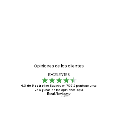
Opiniones de los clientes
EXCELENTES
4.3 de 5 estrellas
Basado en 70912 puntuaciones.
Ve algunas de las opiniones aquí.
Comprador verificado
Opiniones
de