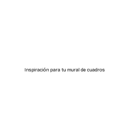
-30%*
nmamma Hug Poster
Moomin and Snufkin Post
Desde 9,07 €
12,95 €
Inspiración para tu mural de cuadros