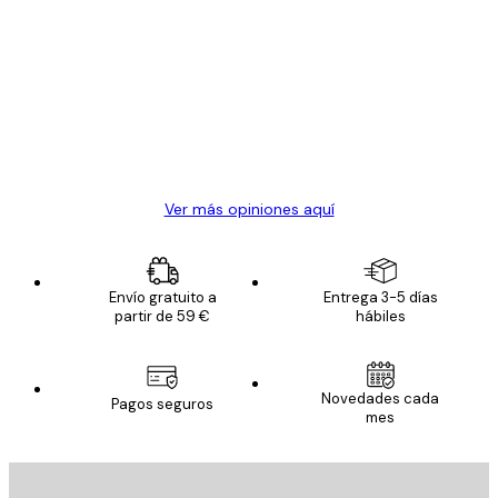
Opiniones
de
Todo genial
los
clientes
20 abr
Alba R
Ver más opiniones aquí
Envío gratuito a
Entrega 3-5 días
partir de 59 €
hábiles
Novedades cada
Pagos seguros
mes