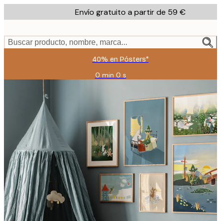
Skip
Envío gratuito a partir de 59 €
to
main
content.
Buscar producto, nombre, marca...
40% en Pósters*
0 min
0 s
Válido
hasta:
2026-
08-
09