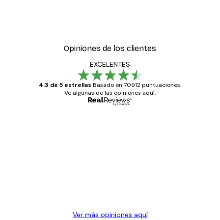
Opiniones de los clientes
EXCELENTES
4.3 de 5 estrellas
Basado en 70912 puntuaciones.
Ve algunas de las opiniones aquí.
Comprador verificado
Opiniones
de
Todo genial
los
clientes
20 abr
Alba R
Ver más opiniones aquí