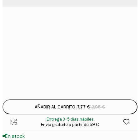
7
21x30 cm
1
19
50x70 cm
3
26
70x100 cm
4
64
100x150 cm
Frame
options
AÑADIR AL CARRITO
-
7,77 €
12,95 €
Entrega 3-5 días hábiles
Envío gratuito a partir de 59 €
En stock