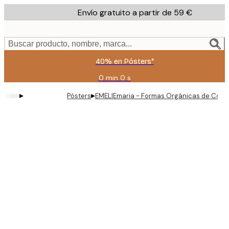
Skip
Envío gratuito a partir de 59 €
to
main
content.
Buscar producto, nombre, marca...
40% en Pósters*
0 min
0 s
Válido
hasta:
▸
▸
Pósters
EMELIEmaria - Formas Orgánicas de Coral
2026-
08-
09