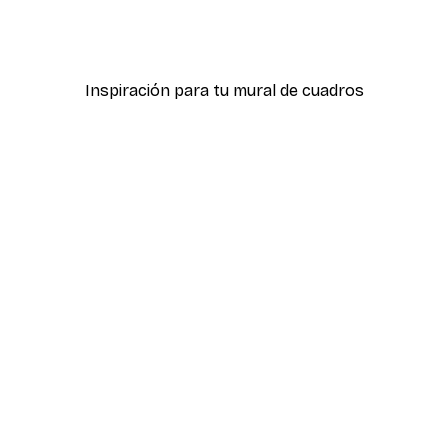
 pósters
Calle de la Moda Póster
Desde 7,77 €
12,95 €
Inspiración para tu mural de cuadros