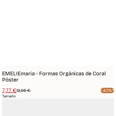
Product
images
EMELIEmaria - Formas Orgánicas de Coral
Póster
7,77 €
12,95 €
-40%*
Tamaño