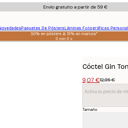
Envío gratuito a partir de 59 €
Novedades
Paquetes De Pósters
Láminas Fotográficas Persona
30% en pósters & 15% en marcos*
0 min
0 s
Válido
hasta:
2026-
08-
06
Cóctel Gin Ton
9,07 €
12,95 €
Activa tu precio de 
Tamaño