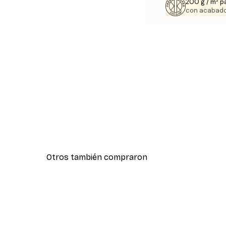
200 g / m² p
con acabado
Otros también compraron