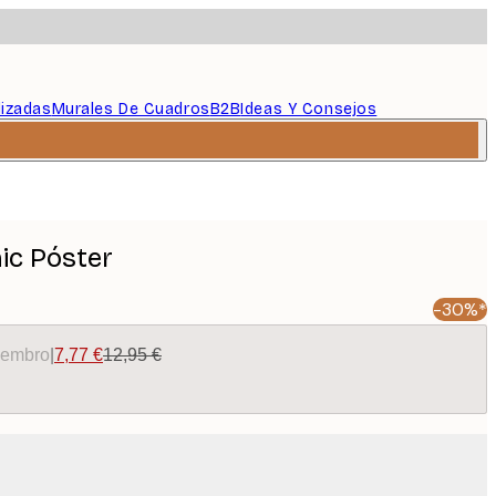
lizadas
Murales De Cuadros
B2B
Ideas Y Consejos
ic Póster
-30%*
miembro
|
7,77 €
12,95 €