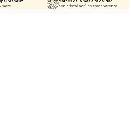
apel prémium
Marcos de la más alta calidad
 mate.
con cristal acrílico transparente.