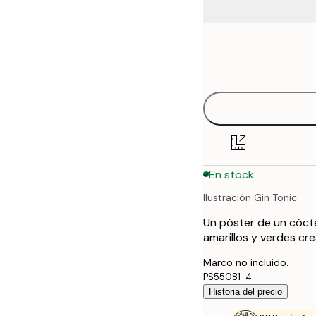
Frame
21x30 cm
options
30x40 cm
40x50 cm
50x70 cm
En stock
Ilustración Gin Tonic
Un póster de un cócte
amarillos y verdes cr
Marco no incluido.
PS55081-4
Historia del precio