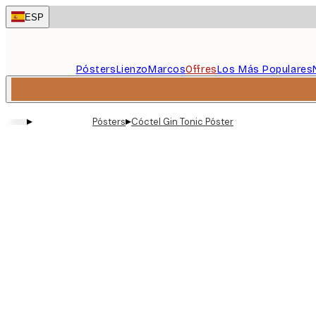
Skip
ESP
to
main
content.
Pósters
Lienzo
Marcos
Offres
Los Más Populares
▸
▸
Pósters
Cóctel Gin Tonic Póster