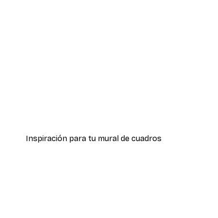
-30%*
Costa de Amalfi Poster
Desde 9,07 €
12,95 €
Inspiración para tu mural de cuadros