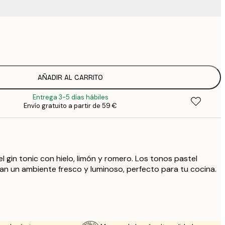
9
1
15
2
19
AÑADIR AL CARRITO
2
Entrega 3-5 días hábiles
23
Envío gratuito a partir de 59 €
3
l gin tonic con hielo, limón y romero. Los tonos pastel
ean un ambiente fresco y luminoso, perfecto para tu cocina.