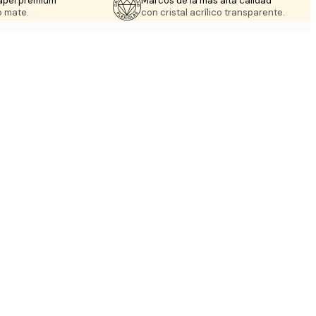
apel prémium
Marcos de la más alta calidad
 mate.
con cristal acrílico transparente.