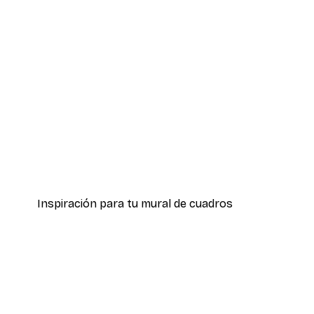
-40%*
Amalfi Vista Póster
Desde 7,77 €
12,95 €
Inspiración para tu mural de cuadros