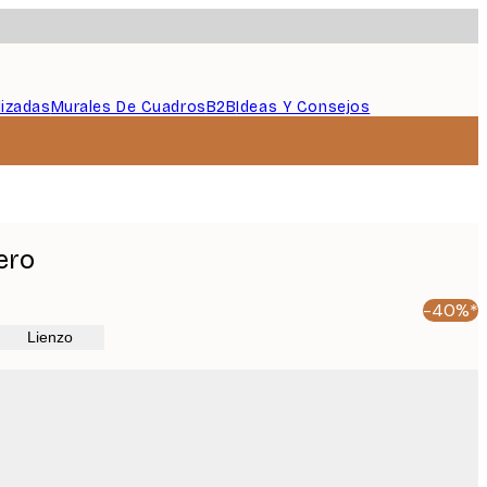
lizadas
Murales De Cuadros
B2B
Ideas Y Consejos
ero
-40%*
Lienzo