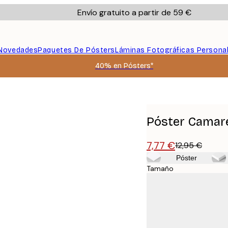
Envío gratuito a partir de 59 €
Novedades
Paquetes De Pósters
Láminas Fotográficas Persona
40% en Pósters*
Póster Camar
7,77 €
12,95 €
Póster
Tamaño