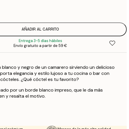
7
1
12
2
19
AÑADIR AL CARRITO
3
Entrega 3-5 días hábiles
Envío gratuito a partir de 59 €
 blanco y negro de un camarero sirviendo un delicioso
porta elegancia y estilo lujoso a tu cocina o bar con
cócteles. ¿Qué cóctel es tu favorito?
cado por un borde blanco impreso, que le da más
n y resalta el motivo.