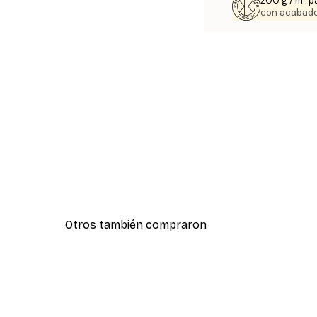
200 g / m² p
con acabado
Otros también compraron