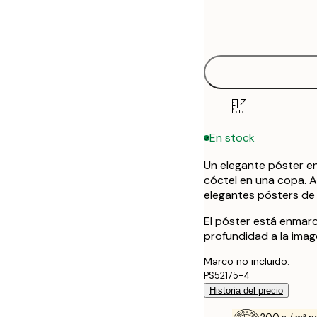
Frame
21x30 cm
options
30x40 cm
50x70 cm
En stock
Un elegante póster en
cóctel en una copa. A
elegantes pósters de 
El póster está enmar
profundidad a la image
Marco no incluido.
PS52175-4
Historia del precio