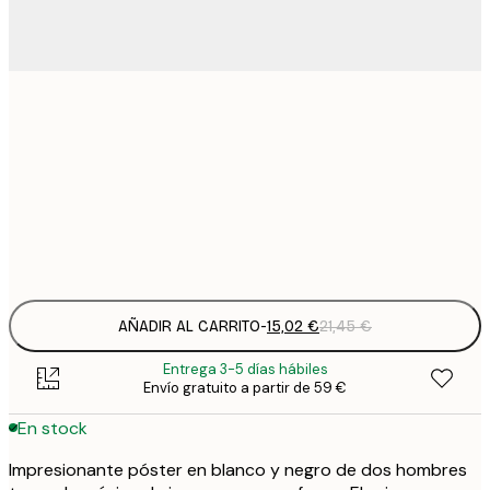
15
30x40 cm
2
23
50x70 cm
3
Frame
options
AÑADIR AL CARRITO
-
15,02 €
21,45 €
Entrega 3-5 días hábiles
Envío gratuito a partir de 59 €
En stock
Impresionante póster en blanco y negro de dos hombres