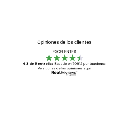
Opiniones de los clientes
EXCELENTES
4.3 de 5 estrellas
Basado en 70912 puntuaciones.
Ve algunas de las opiniones aquí.
Comprador verificado
Opiniones
de
Todo genial
los
clientes
20 abr
Alba R