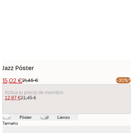
Product
images
Jazz Póster
15,02 €
21,45 €
-30%*
Activa tu precio de miembro
12,87 €
21,45 €
Póster
Lienzo
Tamaño