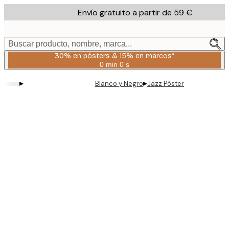
Skip
Envío gratuito a partir de 59 €
to
main
content.
Buscar producto, nombre, marca...
30% en pósters & 15% en marcos*
0 min
0 s
Válido
hasta:
▸
▸
Blanco y Negro
Jazz Póster
2026-
08-
06