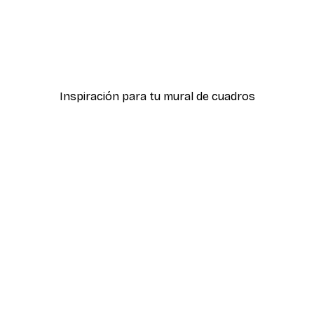
-30%*
Póster Sombras Eucalipt
Desde 9,07 €
12,95 €
Inspiración para tu mural de cuadros