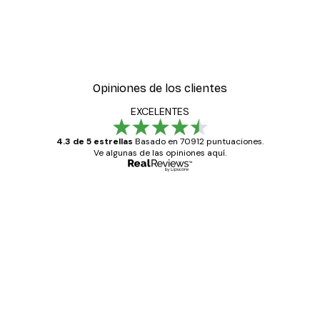
Opiniones de los clientes
EXCELENTES
4.3 de 5 estrellas
Basado en 70912 puntuaciones.
Ve algunas de las opiniones aquí.
Comprador verificado
Opiniones
de
Todo genial
los
clientes
20 abr
Alba R