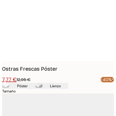
Product
images
Ostras Frescas Póster
7,77 €
12,95 €
-40%*
Póster
Lienzo
Tamaño