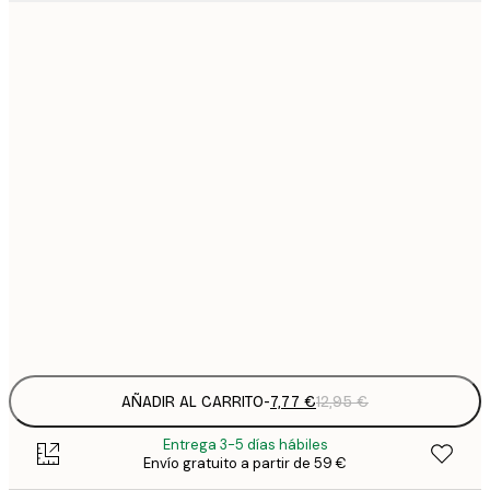
7
21x30 cm
1
12
30x40 cm
2
16
40x50 cm
2
21
50x70 cm
3
29
70x100 cm
4
Frame
options
AÑADIR AL CARRITO
-
7,77 €
12,95 €
Entrega 3-5 días hábiles
Envío gratuito a partir de 59 €