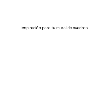
lipto Nº1
Dorado Paquetes de póst
Desde 19,42 €
38,85 €
Inspiración para tu mural de cuadros