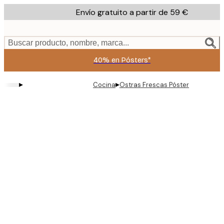
Skip
Envío gratuito a partir de 59 €
to
main
content.
Buscar producto, nombre, marca...
40% en Pósters*
▸
▸
Cocina
Ostras Frescas Póster