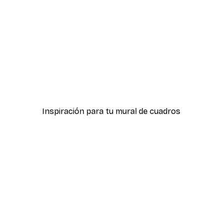
-30%*
ter
Boat in the lake Poster
Desde 9,07 €
12,95 €
Inspiración para tu mural de cuadros