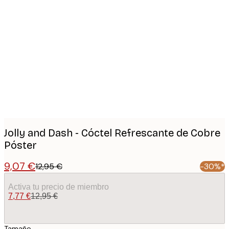
Product
images
Jolly and Dash - Cóctel Refrescante de Cobre
Póster
9,07 €
12,95 €
-30%*
Activa tu precio de miembro
7,77 €
12,95 €
Tamaño