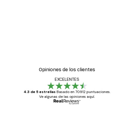
Opiniones de los clientes
EXCELENTES
4.3 de 5 estrellas
Basado en 70912 puntuaciones.
Ve algunas de las opiniones aquí.
Comprador verificado
Opiniones
de
Todo genial