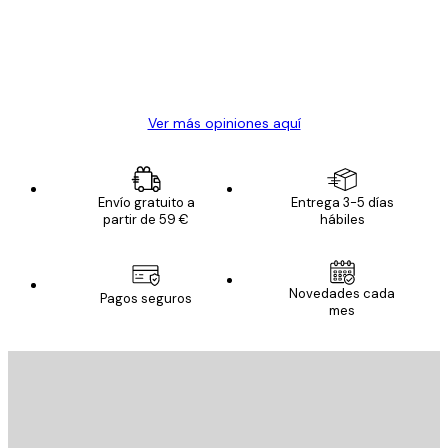
los
clientes
20 abr
Alba R
Ver más opiniones aquí
Envío gratuito a
Entrega 3-5 días
partir de 59 €
hábiles
Novedades cada
Pagos seguros
mes