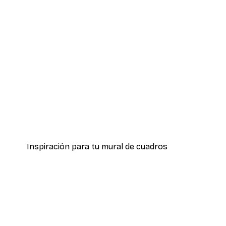
-40%*
Póster Juncos a la Luz del Sol
Desde 7,77 €
12,95 €
Inspiración para tu mural de cuadros