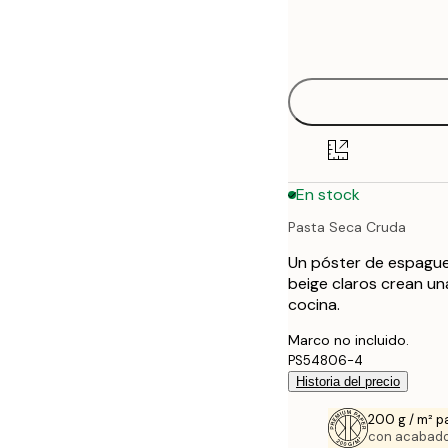
Frame
21x30 cm
options
30x40 cm
40x50 cm
50x70 cm
En stock
70x100 cm
Pasta Seca Cruda
Un póster de espague
beige claros crean un
cocina.
Marco no incluido.
PS54806-4
Historia del precio
200 g / m² p
con acabado