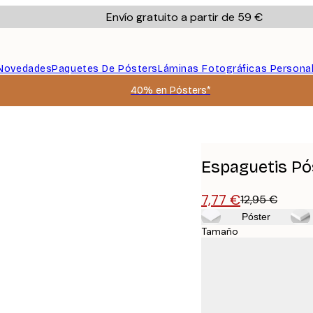
Envío gratuito a partir de 59 €
Novedades
Paquetes De Pósters
Láminas Fotográficas Persona
40% en Pósters*
Espaguetis Pó
7,77 €
12,95 €
Póster
Tamaño