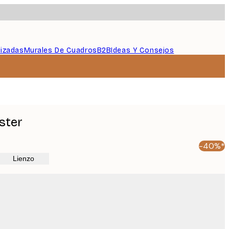
lizadas
Murales De Cuadros
B2B
Ideas Y Consejos
ster
-40%*
Lienzo