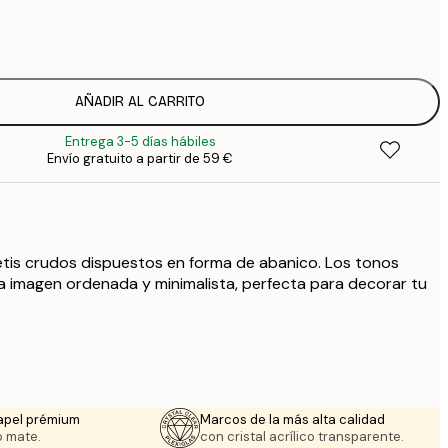
7
1
12
2
16
AÑADIR AL CARRITO
2
Entrega 3-5 días hábiles
21
Envío gratuito a partir de 59 €
3
29
4
tis crudos dispuestos en forma de abanico. Los tonos
a imagen ordenada y minimalista, perfecta para decorar tu
apel prémium
Marcos de la más alta calidad
 mate.
con cristal acrílico transparente.