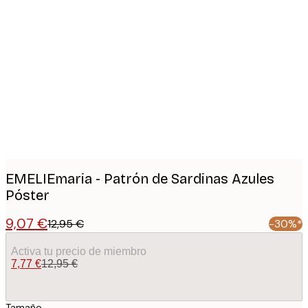
Product
images
EMELIEmaria - Patrón de Sardinas Azules
Póster
9,07 €
12,95 €
-30%*
Activa tu precio de miembro
7,77 €
12,95 €
Tamaño