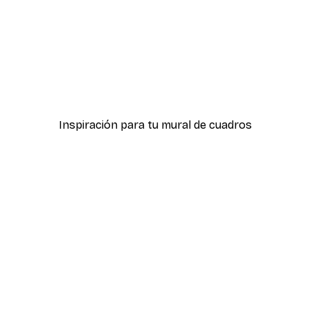
-30%*
Póster Sombras Eucalipt
Desde 9,07 €
12,95 €
Inspiración para tu mural de cuadros