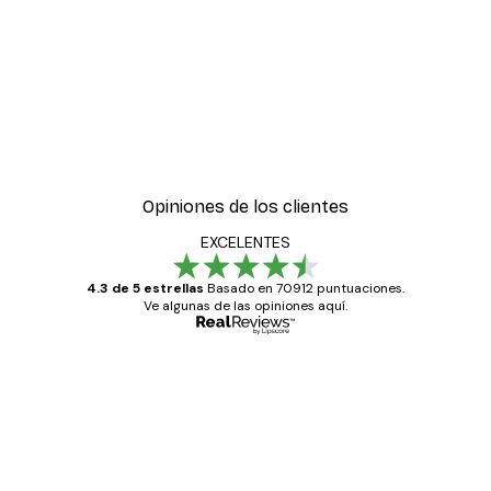
Opiniones de los clientes
EXCELENTES
4.3 de 5 estrellas
Basado en 70912 puntuaciones.
Ve algunas de las opiniones aquí.
Comprador verificado
Opiniones
de
Todo genial
los
clientes