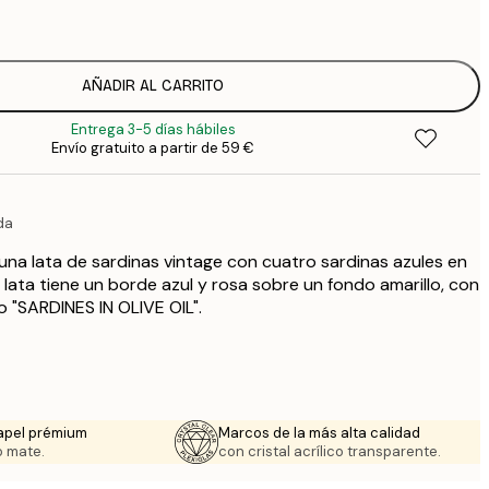
1
12
2
16
AÑADIR AL CARRITO
2
Entrega 3-5 días hábiles
19
Envío gratuito a partir de 59 €
3
26
4
da
64
 una lata de sardinas vintage con cuatro sardinas azules en
 lata tiene un borde azul y rosa sobre un fondo amarillo, con
o "SARDINES IN OLIVE OIL".
apel prémium
Marcos de la más alta calidad
 mate.
con cristal acrílico transparente.