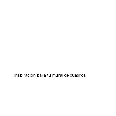
-70%
Outlet
El Ártico n.º 1 Póster
Desde 3,88 €
12,95 €
Inspiración para tu mural de cuadros