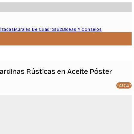
lizadas
Murales De Cuadros
B2B
Ideas Y Consejos
Sardinas Rústicas en Aceite Póster
-40%*