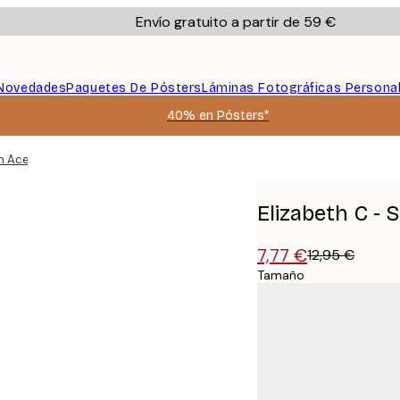
Envío gratuito a partir de 59 €
Novedades
Paquetes De Pósters
Láminas Fotográficas Persona
40% en Pósters*
n Aceite Póster
Elizabeth C - 
7,77 €
12,95 €
Tamaño