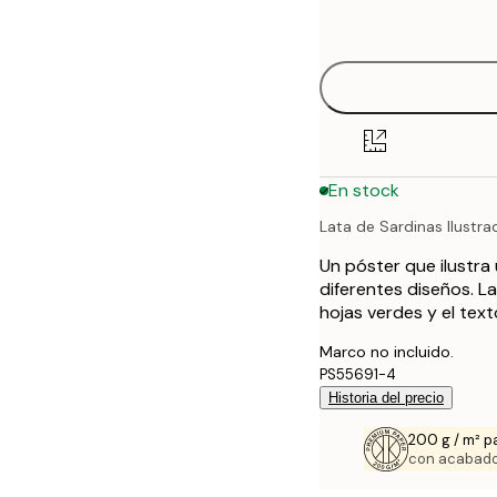
options
30x40 cm
40x50 cm
50x70 cm
En stock
70x100 cm
Lata de Sardinas Ilustra
100x150 cm
Un póster que ilustra
diferentes diseños. La
hojas verdes y el text
Marco no incluido.
PS55691-4
Historia del precio
200 g / m² p
con acabado