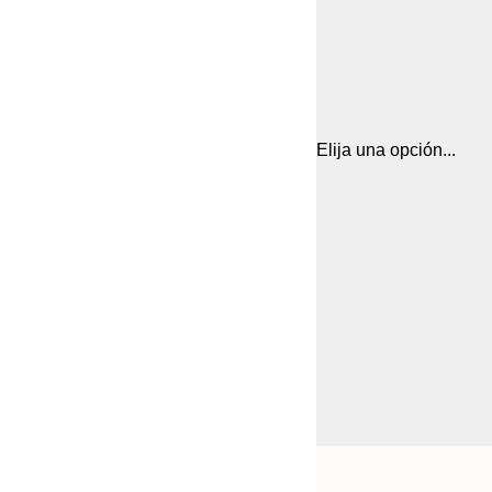
Elija una opción...
Frame
21x30 cm