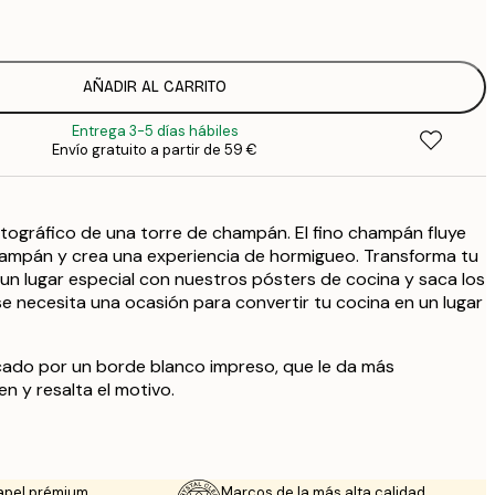
1
5
2
8
AÑADIR AL CARRITO
3
Entrega 3-5 días hábiles
Envío gratuito a partir de 59 €
tográfico de una torre de champán. El fino champán fluye
hampán y crea una experiencia de hormigueo. Transforma tu
n lugar especial con nuestros pósters de cocina y saca los
e necesita una ocasión para convertir tu cocina en un lugar
cado por un borde blanco impreso, que le da más
n y resalta el motivo.
apel prémium
Marcos de la más alta calidad