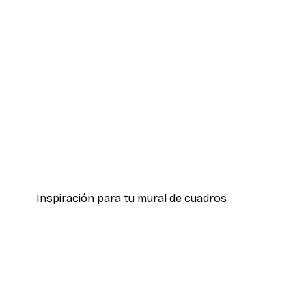
-40%*
Hierba Playa Póster
Desde 7,77 €
12,95 €
Inspiración para tu mural de cuadros