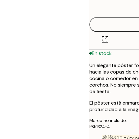
options
30x40 cm
50x70 cm
En stock
Un elegante póster fo
hacia las copas de c
cocina o comedor en u
corchos. No siempre s
de fiesta.
El póster está enmar
profundidad a la image
Marco no incluido.
PS51324-4
200 g / m² p