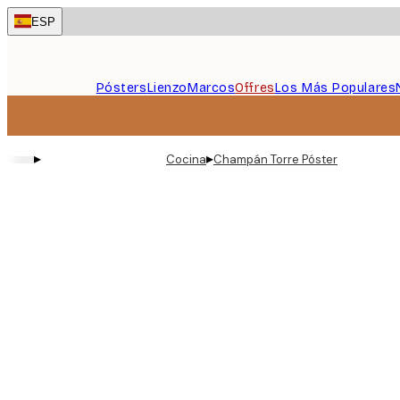
Skip
ESP
to
main
content.
Pósters
Lienzo
Marcos
Offres
Los Más Populares
▸
▸
Cocina
Champán Torre Póster