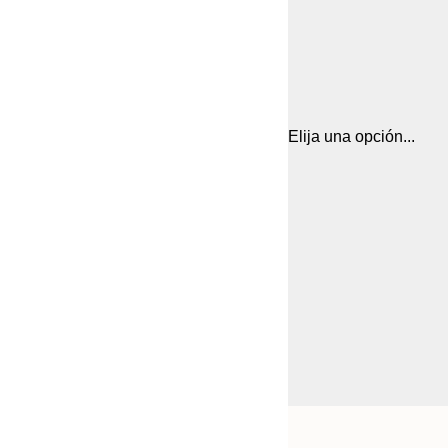
Elija una opción...
Frame
21x30 cm