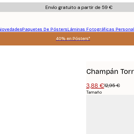
Envío gratuito a partir de 59 €
Novedades
Paquetes De Pósters
Láminas Fotográficas Persona
40% en Pósters*
Champán Torr
3,88 €
12,95 €
Tamaño