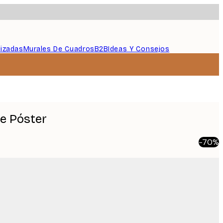
lizadas
Murales De Cuadros
B2B
Ideas Y Consejos
e Póster
-70%