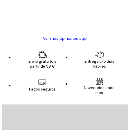
los
clientes
20 abr
Alba R
Ver más opiniones aquí
Envío gratuito a
Entrega 3-5 días
partir de 59 €
hábiles
Novedades cada
Pagos seguros
mes