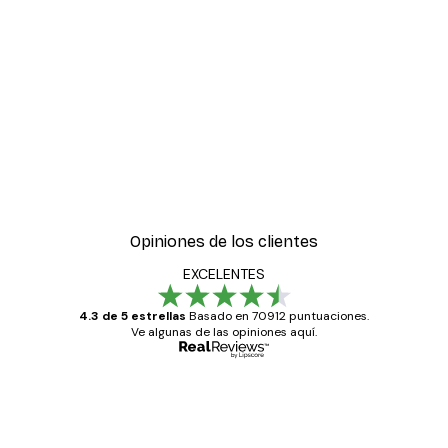
Opiniones de los clientes
EXCELENTES
4.3 de 5 estrellas
Basado en 70912 puntuaciones.
Ve algunas de las opiniones aquí.
Comprador verificado
Opiniones
de
Todo genial