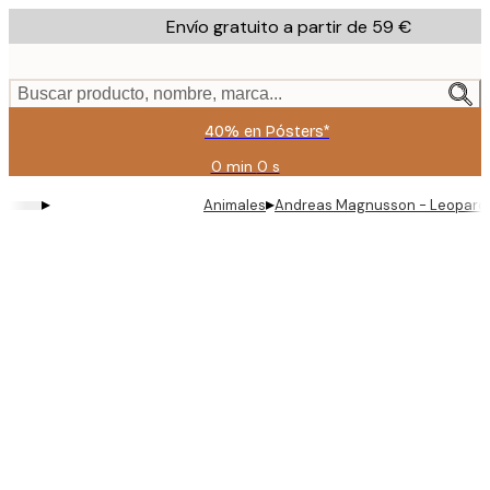
Skip
Envío gratuito a partir de 59 €
to
main
content.
Buscar producto, nombre, marca...
40% en Pósters*
0 min
0 s
Válido
hasta:
▸
▸
Animales
Andreas Magnusson - Leopardo 
2026-
08-
09