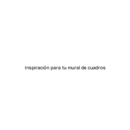
-40%*
Póster Darling
Desde 7,77 €
12,95 €
Inspiración para tu mural de cuadros