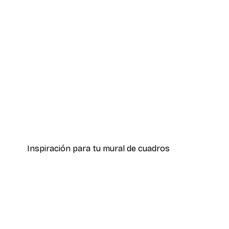
-40%*
Positano Marina Poster
Desde 7,77 €
12,95 €
Inspiración para tu mural de cuadros