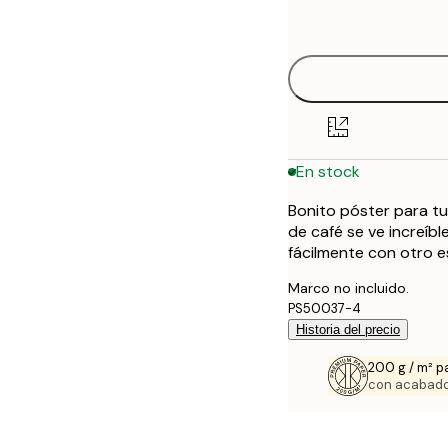
options
30x40 cm
40x50 cm
50x70 cm
En stock
Bonito póster para tu 
de café se ve increíb
fácilmente con otro e
Marco no incluido.
PS50037-4
Historia del precio
200 g / m² p
con acabado