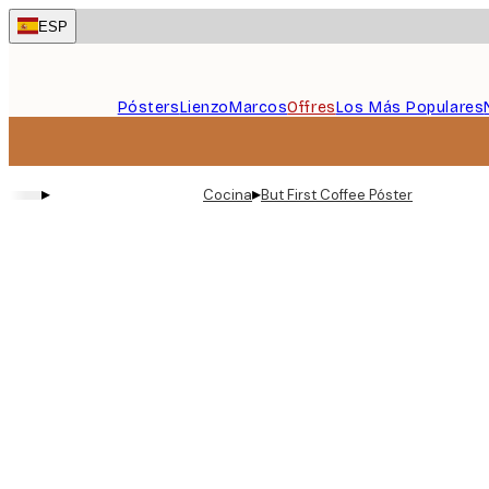
Skip
ESP
to
main
content.
Pósters
Lienzo
Marcos
Offres
Los Más Populares
▸
▸
Cocina
But First Coffee Póster