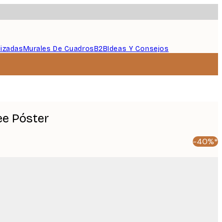
lizadas
Murales De Cuadros
B2B
Ideas Y Consejos
ee Póster
-40%*