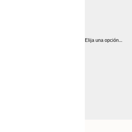
Elija una opción...
Frame
21x30 cm