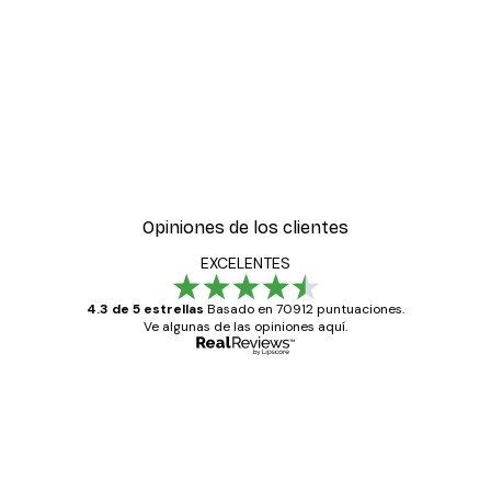
-30%*
ter
Hierba Playa Póster
Desde 9,07 €
12,95 €
Opiniones de los clientes
EXCELENTES
4.3 de 5 estrellas
Basado en 70912 puntuaciones.
Ve algunas de las opiniones aquí.
Comprador verificado
Opiniones
de
Todo genial
los