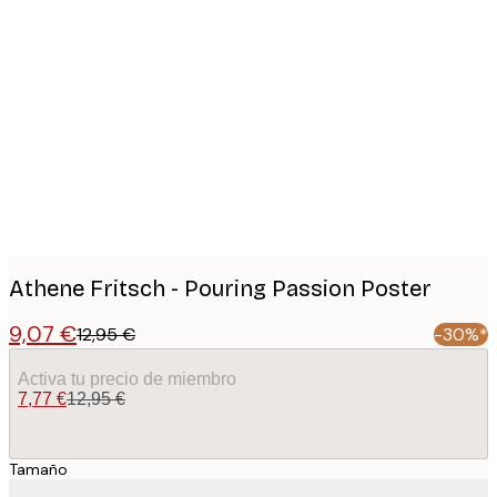
Product
images
Athene Fritsch - Pouring Passion Poster
9,07 €
12,95 €
-30%*
Activa tu precio de miembro
7,77 €
12,95 €
Tamaño