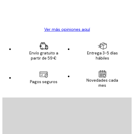
clientes
20 abr
Alba R
Ver más opiniones aquí
Envío gratuito a
Entrega 3-5 días
partir de 59 €
hábiles
Novedades cada
Pagos seguros
mes
E-mail