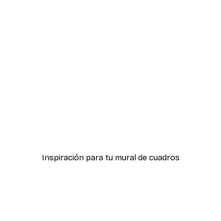
-40%*
icas Verdes No2
Póster Sombras Eucalipt
Desde 7,77 €
12,95 €
Inspiración para tu mural de cuadros