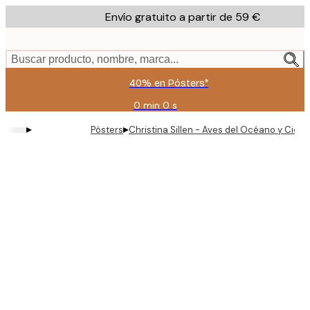
Skip
Envío gratuito a partir de 59 €
to
main
content.
Buscar producto, nombre, marca...
40% en Pósters*
0 min
0 s
Válido
hasta:
▸
▸
Pósters
Christina Sillen - Aves del Océano y Cielo
2026-
08-
09