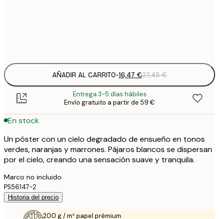
50x50 cm
2
Frame
options
AÑADIR AL CARRITO
-
16,47 €
27,45 €
Entrega 3-5 días hábiles
Envío gratuito a partir de 59 €
En stock
Un póster con un cielo degradado de ensueño en tonos
verdes, naranjas y marrones. Pájaros blancos se dispersan
por el cielo, creando una sensación suave y tranquila.
Marco no incluido.
PS56147-2
Historia del precio
200 g / m² papel prémium