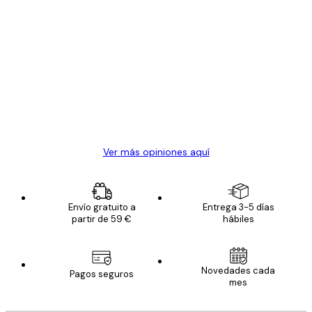
Comprador verificado
Opiniones
de
Todo genial
los
clientes
20 abr
Alba R
Ver más opiniones aquí
Envío gratuito a
Entrega 3-5 días
partir de 59 €
hábiles
Novedades cada
Pagos seguros
mes