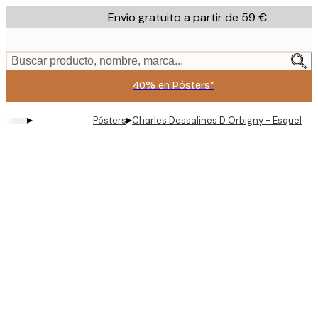
Skip
Envío gratuito a partir de 59 €
to
main
content.
Buscar producto, nombre, marca...
40% en Pósters*
▸
▸
Pósters
Charles Dessalines D Orbigny - Esquelet