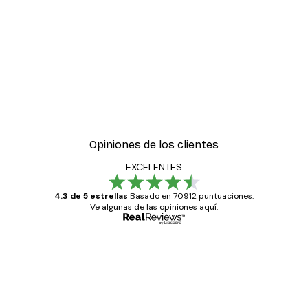
Opiniones de los clientes
EXCELENTES
4.3 de 5 estrellas
Basado en 70912 puntuaciones.
Ve algunas de las opiniones aquí.
Comprador verificado
Opiniones
de
Todo genial
los