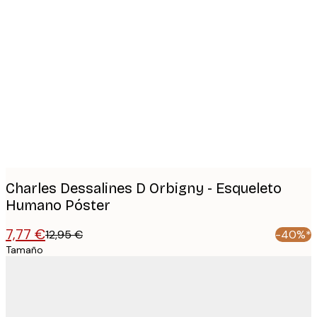
Product
images
Charles Dessalines D Orbigny - Esqueleto
Humano Póster
7,77 €
12,95 €
-40%*
Tamaño