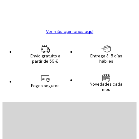
clientes
20 abr
Alba R
Ver más opiniones aquí
Envío gratuito a
Entrega 3-5 días
partir de 59 €
hábiles
Novedades cada
Pagos seguros
mes