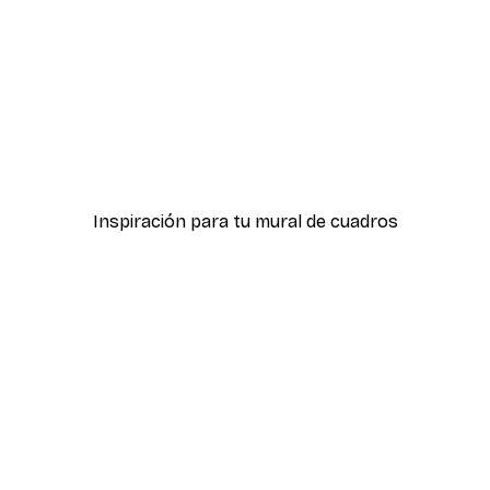
-40%*
ter
Hierba Playa Póster
Desde 7,77 €
12,95 €
Inspiración para tu mural de cuadros