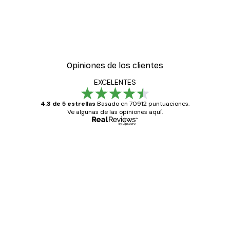
-30%*
es de pósters
Amanecer Lago Póster
Desde 9,07 €
12,95 €
Opiniones de los clientes
EXCELENTES
4.3 de 5 estrellas
Basado en 70912 puntuaciones.
Ve algunas de las opiniones aquí.
Comprador verificado
Opiniones
de
Todo genial
los
clientes
20 abr
Alba R