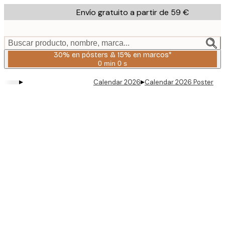
Skip
Envío gratuito a partir de 59 €
to
main
content.
Buscar producto, nombre, marca...
30% en pósters & 15% en marcos*
0 min
0 s
Válido
hasta:
▸
▸
Calendar 2026
Calendar 2026 Poster
2026-
08-
06