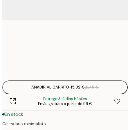
15
30x40 cm
2
23
50x70 cm
3
Frame
options
AÑADIR AL CARRITO
-
15,02 €
21,45 €
Entrega 3-5 días hábiles
Envío gratuito a partir de 59 €
En stock
Calendario minimalista