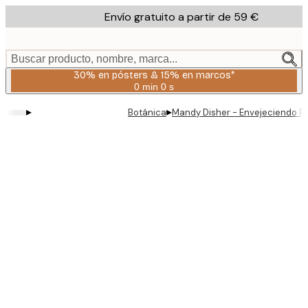
Skip
Envío gratuito a partir de 59 €
to
main
content.
Buscar producto, nombre, marca...
30% en pósters & 15% en marcos*
0 min
0 s
Válido
hasta:
▸
▸
Botánica
Mandy Disher - Envejeciendo P
2026-
08-
06