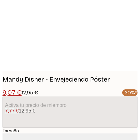
Product
images
Mandy Disher - Envejeciendo Póster
9,07 €
12,95 €
-30%*
Activa tu precio de miembro
7,77 €
12,95 €
Tamaño