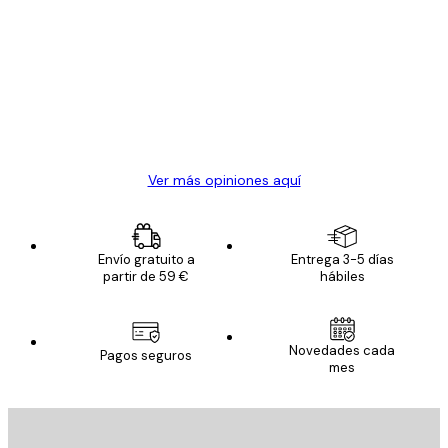
de
Todo genial
los
clientes
20 abr
Alba R
Ver más opiniones aquí
Envío gratuito a
Entrega 3-5 días
partir de 59 €
hábiles
Novedades cada
Pagos seguros
mes