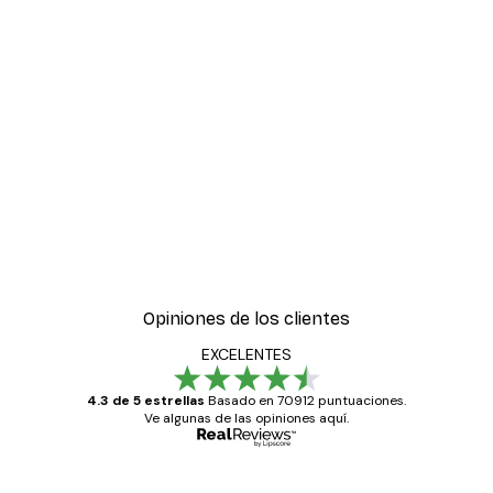
-30%*
tiere de Acanthus Poster
Póster Sombras Eucalipt
Desde 9,07 €
12,95 €
Opiniones de los clientes
EXCELENTES
4.3 de 5 estrellas
Basado en 70912 puntuaciones.
Ve algunas de las opiniones aquí.
Comprador verificado
Opiniones