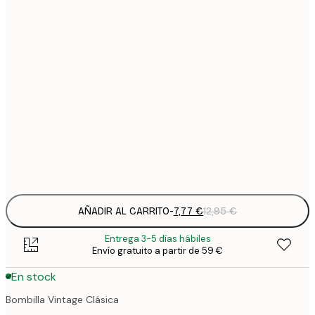
7
21x30 cm
1
12
30x40 cm
2
21
50x70 cm
3
29
70x100 cm
4
Frame
options
AÑADIR AL CARRITO
-
7,77 €
12,95 €
Entrega 3-5 días hábiles
Envío gratuito a partir de 59 €
En stock
Bombilla Vintage Clásica