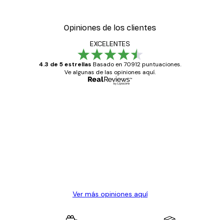
Opiniones de los clientes
EXCELENTES
4.3 de 5 estrellas
Basado en 70912 puntuaciones.
Ve algunas de las opiniones aquí.
Comprador verificado
Opiniones
de
Todo genial
los
clientes
20 abr
Alba R
Ver más opiniones aquí