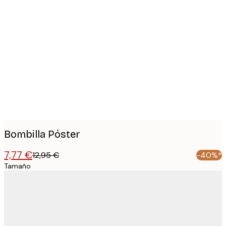
Product
images
Bombilla Póster
7,77 €
12,95 €
-40%*
Tamaño