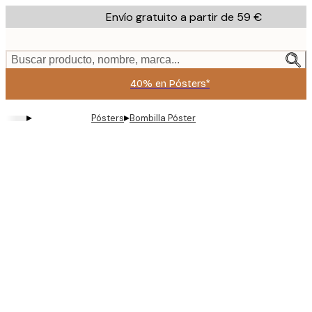
Skip
Envío gratuito a partir de 59 €
to
main
content.
Buscar producto, nombre, marca...
40% en Pósters*
▸
▸
Pósters
Bombilla Póster